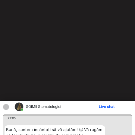
ȘOIMII Stomatologiei
Live chat
22:05
Bună, suntem încântați să vă ajutăm! 🙂 Vă rugăm