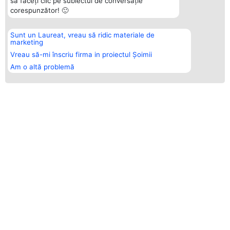
să faceți clic pe subiectul de conversație
corespunzător! 🙂
Sunt un Laureat, vreau să ridic materiale de
marketing
Vreau să-mi înscriu firma in proiectul Șoimii
Am o altă problemă
ȘOIMII STOMATOLOGIEI - LIDERII