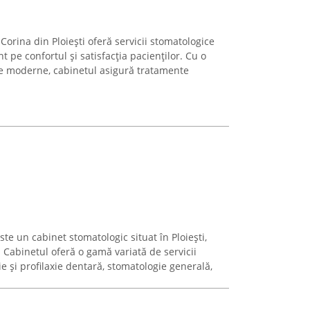
orina din Ploiești oferă servicii stomatologice
t pe confortul și satisfacția pacienților. Cu o
e moderne, cabinetul asigură tratamente
te un cabinet stomatologic situat în Ploiești,
. Cabinetul oferă o gamă variată de servicii
ie și profilaxie dentară, stomatologie generală,