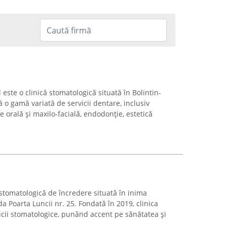
este o clinică stomatologică situată în Bolintin-
ă o gamă variată de servicii dentare, inclusiv
e orală și maxilo-facială, endodonție, estetică
 stomatologică de încredere situată în inima
ada Poarta Luncii nr. 25. Fondată în 2019, clinica
cii stomatologice, punând accent pe sănătatea și