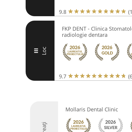
9.8
(
FKP DENT - Clinica Stomatol
radiologie dentara
Loc
III
9.7
(
Mollaris Dental Clinic
Laureați