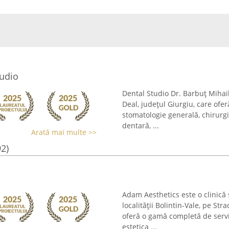
tudio
Dental Studio Dr. Barbuț Mihail 
Deal, județul Giurgiu, care ofer
stomatologie generală, chirurgi
dentară, ...
Arată mai multe >>
92)
Adam Aesthetics este o clinică
localității Bolintin-Vale, pe Str
oferă o gamă completă de servi
estetica ...