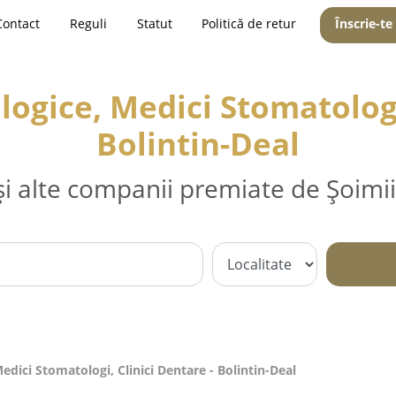
Contact
Reguli
Statut
Politică de retur
Înscrie-te
ogice, Medici Stomatologi,
Bolintin-Deal
și alte companii premiate de Șoimii
dici Stomatologi, Clinici Dentare - Bolintin-Deal