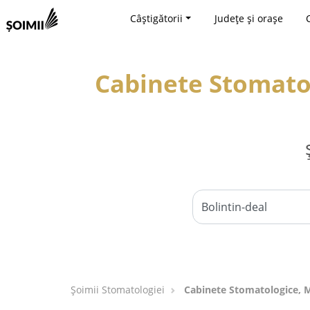
Câștigătorii
Județe și orașe
Cabinete Stomatol
Șoimii Stomatologiei
Cabinete Stomatologice, Me