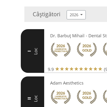
Câștigători
2026
Dr. Barbuț Mihail - Dental S
Loc
I
9.9
(
Adam Aesthetics
Loc
II