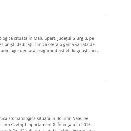
logică situată în Malu Spart, județul Giurgiu, pe
sioniști dedicați, clinica oferă o gamă variată de
 radiologie dentară, asigurând astfel diagnosticări ...
inică stomatologică situată în Bolintin-Vale, pe
scara C, etaj 1, apartament 8. Înființată în 2016,
gice de înaltă calitate, având ca obiectiv principal