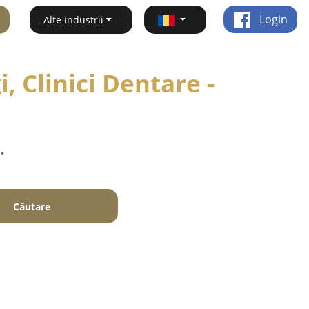
Login
Alte industrii
 Clinici Dentare -
.
Căutare