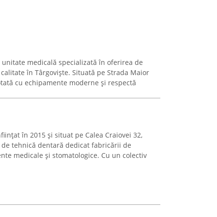
unitate medicală specializată în oferirea de
 calitate în Târgoviște. Situată pe Strada Maior
 dotată cu echipamente moderne și respectă
iințat în 2015 și situat pe Calea Craiovei 32,
or de tehnică dentară dedicat fabricării de
ente medicale și stomatologice. Cu un colectiv