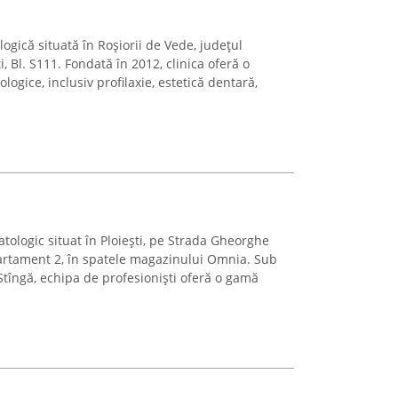
ogică situată în Roșiorii de Vede, județul
 Bl. S111. Fondată în 2012, clinica oferă o
logice, inclusiv profilaxie, estetică dentară,
atologic situat în Ploiești, pe Strada Gheorghe
artament 2, în spatele magazinului Omnia. Sub
tîngă, echipa de profesioniști oferă o gamă