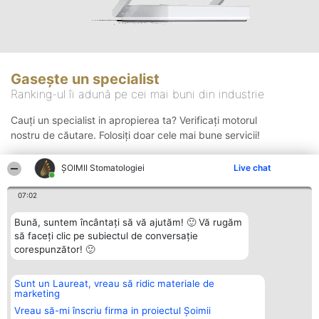
Gasește un specialist
Ranking-ul îi adună pe cei mai buni din industrie
Cauți un specialist in apropierea ta? Verificați motorul
nostru de căutare. Folosiți doar cele mai bune servicii!
ȘOIMII Stomatologiei
Live chat
Căutare
07:02
Bună, suntem încântați să vă ajutăm! 🙂 Vă rugăm
să faceți clic pe subiectul de conversație
corespunzător! 🙂
Sunt un Laureat, vreau să ridic materiale de
Organizator Ranking
Plebiscyt
Contact
marketing
BRIGHT SOLUTIONS BR SRL
Câștigătorii
Contact
Aleea Timisul De Sus 2 Bl. A30
Lista Tuturor
Vreau să-mi înscriu firma in proiectul Șoimii
Sc. A Et. 4 Ap. 13 Cod 061952
Laureaților