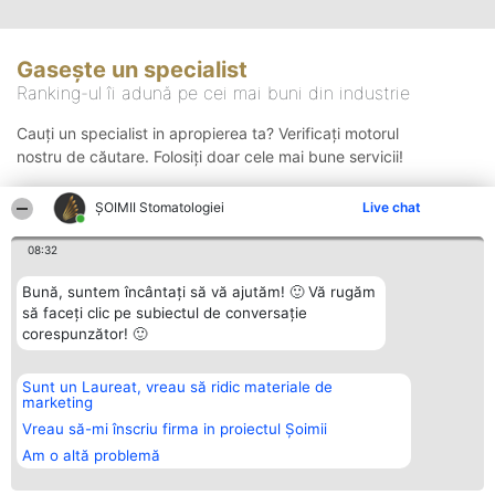
Gasește un specialist
Ranking-ul îi adună pe cei mai buni din industrie
Cauți un specialist in apropierea ta? Verificați motorul
nostru de căutare. Folosiți doar cele mai bune servicii!
ȘOIMII Stomatologiei
Live chat
Căutare
08:32
Bună, suntem încântați să vă ajutăm! 🙂 Vă rugăm
să faceți clic pe subiectul de conversație
corespunzător! 🙂
Sunt un Laureat, vreau să ridic materiale de
Organizator Ranking
Plebiscyt
Contact
marketing
BRIGHT SOLUTIONS BR SRL
Câștigătorii
Contact
Aleea Timisul De Sus 2 Bl. A30
Lista Tuturor
Vreau să-mi înscriu firma in proiectul Șoimii
Sc. A Et. 4 Ap. 13 Cod 061952
Laureaților
Am o altă problemă
București
Reguli
CUI 36737675
Statut
tel: +40 770 990 492
Politica de