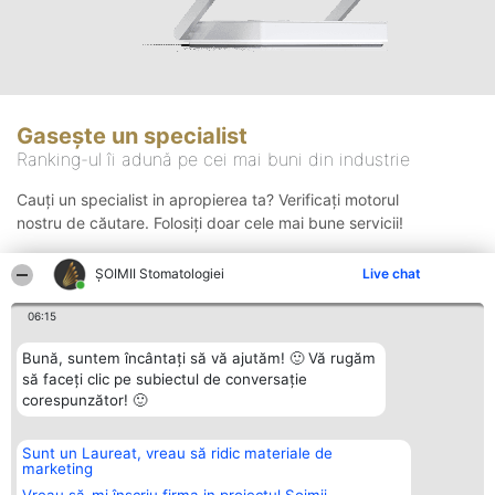
Gasește un specialist
Ranking-ul îi adună pe cei mai buni din industrie
Cauți un specialist in apropierea ta? Verificați motorul
nostru de căutare. Folosiți doar cele mai bune servicii!
ȘOIMII Stomatologiei
Live chat
Căutare
06:15
Bună, suntem încântați să vă ajutăm! 🙂 Vă rugăm
să faceți clic pe subiectul de conversație
corespunzător! 🙂
Sunt un Laureat, vreau să ridic materiale de
Organizator Ranking
Plebiscyt
Contact
marketing
BRIGHT SOLUTIONS BR SRL
Câștigătorii
Contact
Aleea Timisul De Sus 2 Bl. A30
Lista Tuturor