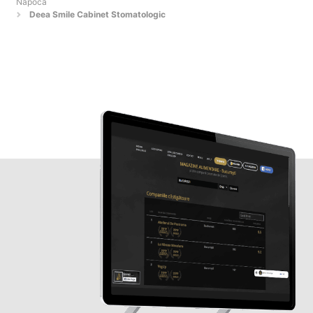
Napoca
Deea Smile Cabinet Stomatologic