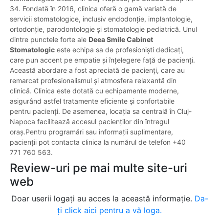
34. Fondată în 2016, clinica oferă o gamă variată de
servicii stomatologice, inclusiv endodonție, implantologie,
ortodonție, parodontologie și stomatologie pediatrică. Unul
dintre punctele forte ale
Deea Smile Cabinet
Stomatologic
este echipa sa de profesioniști dedicați,
care pun accent pe empatie și înțelegere față de pacienți.
Această abordare a fost apreciată de pacienți, care au
remarcat profesionalismul și atmosfera relaxantă din
clinică. Clinica este dotată cu echipamente moderne,
asigurând astfel tratamente eficiente și confortabile
pentru pacienți. De asemenea, locația sa centrală în Cluj-
Napoca facilitează accesul pacienților din întregul
oraș.Pentru programări sau informații suplimentare,
pacienții pot contacta clinica la numărul de telefon +40
771 760 563.
Review-uri pe mai multe site-uri
web
Doar userii logați au acces la această informație.
Da-
ți click aici pentru a vă loga.