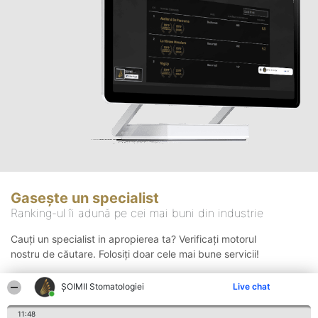
Gasește un specialist
Ranking-ul îi adună pe cei mai buni din industrie
Cauți un specialist in apropierea ta? Verificați motorul
nostru de căutare. Folosiți doar cele mai bune servicii!
ȘOIMII Stomatologiei
Live chat
Căutare
11:48