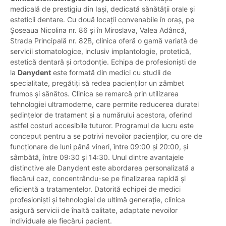
medicală de prestigiu din Iași, dedicată sănătății orale și
esteticii dentare. Cu două locații convenabile în oraș, pe
Șoseaua Nicolina nr. 86 și în Miroslava, Valea Adâncă,
Strada Principală nr. 82B, clinica oferă o gamă variată de
servicii stomatologice, inclusiv implantologie, protetică,
estetică dentară și ortodonție. Echipa de profesioniști de
la
Danydent
este formată din medici cu studii de
specialitate, pregătiți să redea pacienților un zâmbet
frumos și sănătos. Clinica se remarcă prin utilizarea
tehnologiei ultramoderne, care permite reducerea duratei
ședințelor de tratament și a numărului acestora, oferind
astfel costuri accesibile tuturor. Programul de lucru este
conceput pentru a se potrivi nevoilor pacienților, cu ore de
funcționare de luni până vineri, între 09:00 și 20:00, și
sâmbătă, între 09:30 și 14:30. Unul dintre avantajele
distinctive ale Danydent este abordarea personalizată a
fiecărui caz, concentrându-se pe finalizarea rapidă și
eficientă a tratamentelor. Datorită echipei de medici
profesioniști și tehnologiei de ultimă generație, clinica
asigură servicii de înaltă calitate, adaptate nevoilor
individuale ale fiecărui pacient.