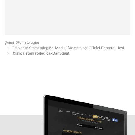
Șoimii Stomatologiei
Cabinete Stomatologice, Medici Stomatologi, Clinici Dentare - Iaşi
Clinica stomatologica-Danydent