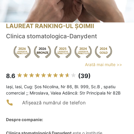
LAUREAT RANKING-UL ȘOIMII
Clinica stomatologica-Danydent
Arată mai multe >>
8.6
(39)
Iaşi, Iasi, Cug: Șos Nicolina, Nr 86, Bl. 999, Sc.B , spatiu
comercial ;; Miroslava, Valea Adâncă: Str Principala Nr 82B
Afișează numărul de telefon
Despre companie:
Clinica stomatologică Danydent
este o instituție