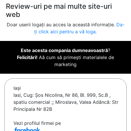
Review-uri pe mai multe site-uri
web
Doar userii logați au acces la această informație.
Da-
ți click aici pentru a vă loga.
Este acesta compania dumneavoastră
?
Felicitări!
Aă cum să primești materialele de
marketing
Iaşi
Iasi, Cug: Șos Nicolina, Nr 86, Bl. 999, Sc.B ,
spatiu comercial ;; Miroslava, Valea Adâncă: Str
Principala Nr 82B
Vezi profilul firmei pe