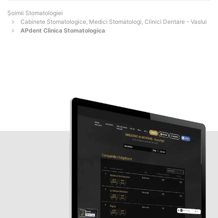
Șoimii Stomatologiei
Cabinete Stomatologice, Medici Stomatologi, Clinici Dentare - Vaslui
APdent Clinica Stomatologica