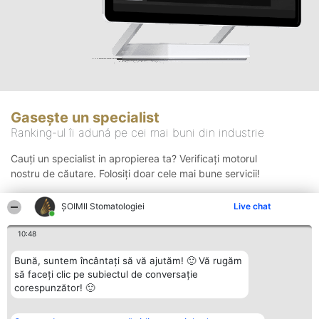
Gasește un specialist
Ranking-ul îi adună pe cei mai buni din industrie
Cauți un specialist in apropierea ta? Verificați motorul
nostru de căutare. Folosiți doar cele mai bune servicii!
ȘOIMII Stomatologiei
Live chat
Căutare
10:48
Bună, suntem încântați să vă ajutăm! 🙂 Vă rugăm
să faceți clic pe subiectul de conversație
corespunzător! 🙂