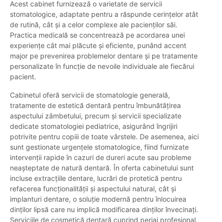
Acest cabinet furnizează o varietate de servicii
stomatologice, adaptate pentru a răspunde cerințelor atât
de rutină, cât și a celor complexe ale pacienților săi.
Practica medicală se concentrează pe acordarea unei
experiențe cât mai plăcute și eficiente, punând accent
major pe prevenirea problemelor dentare și pe tratamente
personalizate în funcție de nevoile individuale ale fiecărui
pacient.
Cabinetul oferă servicii de stomatologie generală,
tratamente de estetică dentară pentru îmbunătățirea
aspectului zâmbetului, precum și servicii specializate
dedicate stomatologiei pediatrice, asigurând îngrijiri
potrivite pentru copiii de toate vârstele. De asemenea, aici
sunt gestionate urgențele stomatologice, fiind furnizate
intervenții rapide în cazuri de dureri acute sau probleme
neașteptate de natură dentară. În oferta cabinetului sunt
incluse extracțiile dentare, lucrări de protetică pentru
refacerea funcționalității și aspectului natural, cât și
implanturi dentare, o soluție modernă pentru înlocuirea
dinților lipsă care nu implică modificarea dinților învecinați.
Serviciile de cosmetică dentară cuprind periaj profesional,