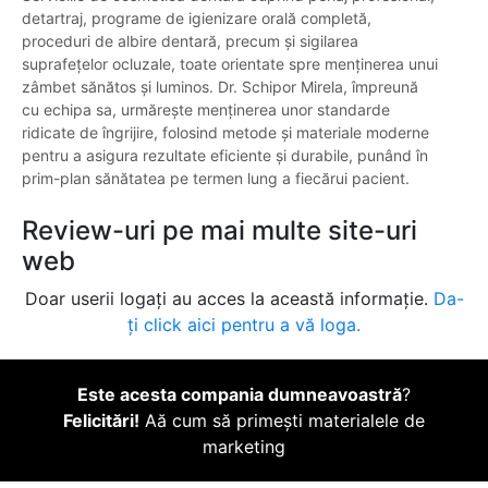
detartraj, programe de igienizare orală completă,
proceduri de albire dentară, precum și sigilarea
suprafețelor ocluzale, toate orientate spre menținerea unui
zâmbet sănătos și luminos. Dr. Schipor Mirela, împreună
cu echipa sa, urmărește menținerea unor standarde
ridicate de îngrijire, folosind metode și materiale moderne
pentru a asigura rezultate eficiente și durabile, punând în
prim-plan sănătatea pe termen lung a fiecărui pacient.
Review-uri pe mai multe site-uri
web
Doar userii logați au acces la această informație.
Da-
ți click aici pentru a vă loga.
Este acesta compania dumneavoastră
?
Felicitări!
Aă cum să primești materialele de
marketing