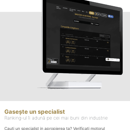
Gasește un specialist
Ranking-ul îi adună pe cei mai buni din industrie
Cauți un specialist in apropierea ta? Verificați motorul