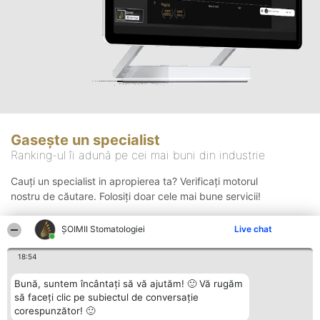
Gasește un specialist
Ranking-ul îi adună pe cei mai buni din industrie
Cauți un specialist in apropierea ta? Verificați motorul
nostru de căutare. Folosiți doar cele mai bune servicii!
ȘOIMII Stomatologiei
Live chat
Căutare
18:54
Bună, suntem încântați să vă ajutăm! 🙂 Vă rugăm
să faceți clic pe subiectul de conversație
corespunzător! 🙂