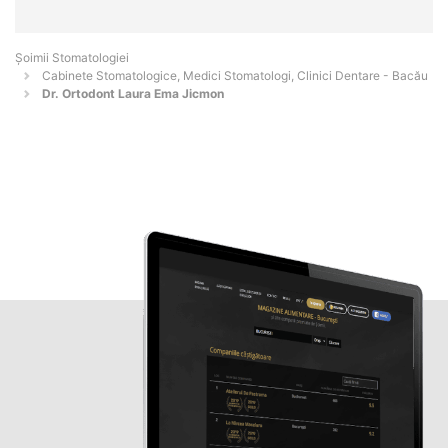
Șoimii Stomatologiei
Cabinete Stomatologice, Medici Stomatologi, Clinici Dentare - Bacău
Dr. Ortodont Laura Ema Jicmon