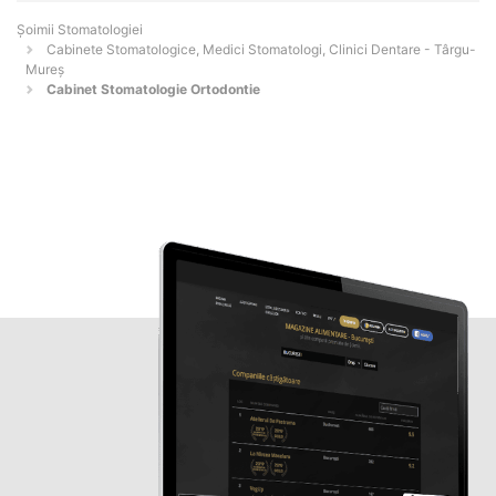
Șoimii Stomatologiei
Cabinete Stomatologice, Medici Stomatologi, Clinici Dentare - Târgu-
Mureş
Cabinet Stomatologie Ortodontie