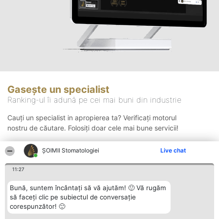
Gasește un specialist
Ranking-ul îi adună pe cei mai buni din industrie
Cauți un specialist in apropierea ta? Verificați motorul
nostru de căutare. Folosiți doar cele mai bune servicii!
ȘOIMII Stomatologiei
Live chat
Căutare
11:27
Bună, suntem încântați să vă ajutăm! 🙂 Vă rugăm
să faceți clic pe subiectul de conversație
corespunzător! 🙂