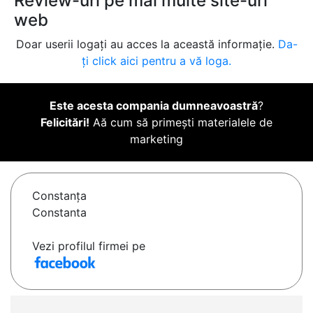
Review-uri pe mai multe site-uri
web
Doar userii logați au acces la această informație.
Da-
ți click aici pentru a vă loga.
Este acesta compania dumneavoastră
?
Felicitări!
Aă cum să primești materialele de
marketing
Constanţa
Constanta
Vezi profilul firmei pe