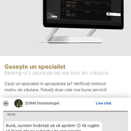
Gasește un specialist
Ranking-ul îi adună pe cei mai buni din industrie
Cauți un specialist in apropierea ta? Verificați motorul
nostru de căutare. Folosiți doar cele mai bune servicii!
ȘOIMII Stomatologiei
Live chat
Căutare
00:54
Bună, suntem încântați să vă ajutăm! 🙂 Vă rugăm