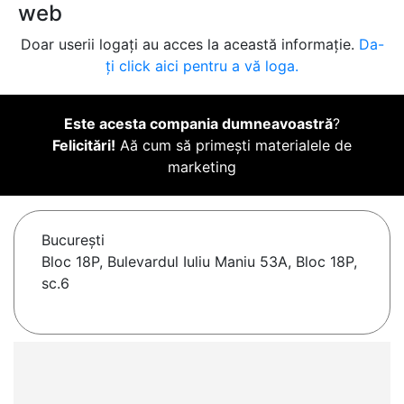
web
Doar userii logați au acces la această informație.
Da-
ți click aici pentru a vă loga.
Este acesta compania dumneavoastră
?
Felicitări!
Aă cum să primești materialele de
marketing
Bucureşti
Bloc 18P, Bulevardul Iuliu Maniu 53A, Bloc 18P,
sc.6