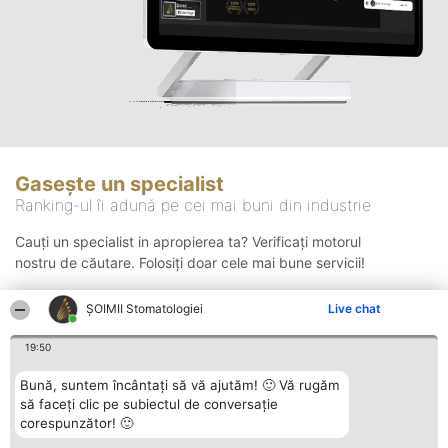
Gasește un specialist
Ranking-ul îi adună pe cei mai buni din industrie
Cauți un specialist in apropierea ta? Verificați motorul
nostru de căutare. Folosiți doar cele mai bune servicii!
ȘOIMII Stomatologiei
Live chat
Căutare
19:50
Bună, suntem încântați să vă ajutăm! 🙂 Vă rugăm
să faceți clic pe subiectul de conversație
corespunzător! 🙂