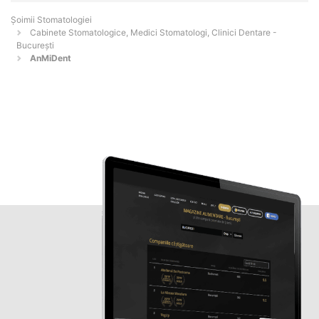
Șoimii Stomatologiei
Cabinete Stomatologice, Medici Stomatologi, Clinici Dentare -
Bucureşti
AnMiDent