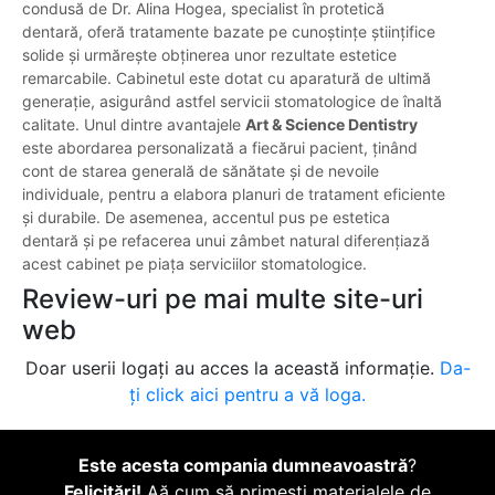
condusă de Dr. Alina Hogea, specialist în protetică
dentară, oferă tratamente bazate pe cunoștințe științifice
solide și urmărește obținerea unor rezultate estetice
remarcabile. Cabinetul este dotat cu aparatură de ultimă
generație, asigurând astfel servicii stomatologice de înaltă
calitate. Unul dintre avantajele
Art & Science Dentistry
este abordarea personalizată a fiecărui pacient, ținând
cont de starea generală de sănătate și de nevoile
individuale, pentru a elabora planuri de tratament eficiente
și durabile. De asemenea, accentul pus pe estetica
dentară și pe refacerea unui zâmbet natural diferențiază
acest cabinet pe piața serviciilor stomatologice.
Review-uri pe mai multe site-uri
web
Doar userii logați au acces la această informație.
Da-
ți click aici pentru a vă loga.
Este acesta compania dumneavoastră
?
Felicitări!
Aă cum să primești materialele de