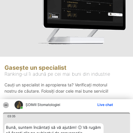
Gasește un specialist
Ranking-ul îi adună pe cei mai buni din industrie
Cauți un specialist in apropierea ta? Verificați motorul
nostru de căutare. Folosiți doar cele mai bune servicii!
ȘOIMII Stomatologiei
Live chat
Căutare
03:35
Bună, suntem încântați să vă ajutăm! 🙂 Vă rugăm