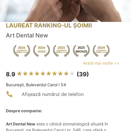
LAUREAT RANKING-UL ȘOIMII
Art Dental New
Arată mai multe >>
8.9
(39)
Bucureşti, Bulevardul Carol I 54
Afișează numărul de telefon
Despre companie:
Art Dental New
este o clinică stomatologică situată în
București, pe Bulevardul Carol I nr. 54B, care oferă o