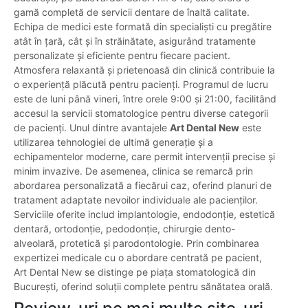
gamă completă de servicii dentare de înaltă calitate.
Echipa de medici este formată din specialiști cu pregătire
atât în țară, cât și în străinătate, asigurând tratamente
personalizate și eficiente pentru fiecare pacient.
Atmosfera relaxantă și prietenoasă din clinică contribuie la
o experiență plăcută pentru pacienți. Programul de lucru
este de luni până vineri, între orele 9:00 și 21:00, facilitând
accesul la servicii stomatologice pentru diverse categorii
de pacienți. Unul dintre avantajele
Art Dental New
este
utilizarea tehnologiei de ultimă generație și a
echipamentelor moderne, care permit intervenții precise și
minim invazive. De asemenea, clinica se remarcă prin
abordarea personalizată a fiecărui caz, oferind planuri de
tratament adaptate nevoilor individuale ale pacienților.
Serviciile oferite includ implantologie, endodonție, estetică
dentară, ortodonție, pedodonție, chirurgie dento-
alveolară, protetică și parodontologie. Prin combinarea
expertizei medicale cu o abordare centrată pe pacient,
Art Dental New se distinge pe piața stomatologică din
București, oferind soluții complete pentru sănătatea orală.