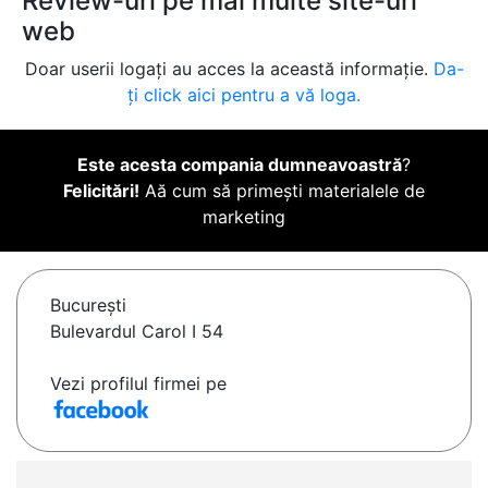
Review-uri pe mai multe site-uri
web
Doar userii logați au acces la această informație.
Da-
ți click aici pentru a vă loga.
Este acesta compania dumneavoastră
?
Felicitări!
Aă cum să primești materialele de
marketing
Bucureşti
Bulevardul Carol I 54
Vezi profilul firmei pe