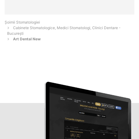
Șoimii Stomatologiei
Cabinete Stomatologice, Medici Stomatologi, Clinici Dentare -
Bucureşti
Art Dental New