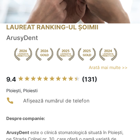
LAUREAT RANKING-UL ȘOIMII
ArusyDent
Arată mai multe >>
9.4
(131)
Ploieşti, Ploiesti
Afișează numărul de telefon
Despre companie:
ArusyDent
este o clinică stomatologică situată în Ploiești,
pe Strada Colinei nr. 30, care oferă o gamă variată de