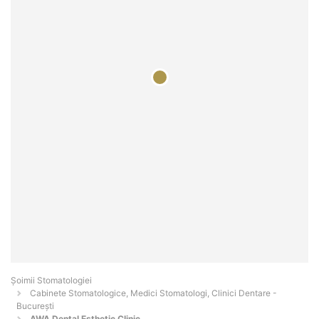
Șoimii Stomatologiei
Cabinete Stomatologice, Medici Stomatologi, Clinici Dentare -
Bucureşti
AWA Dental Esthetic Clinic