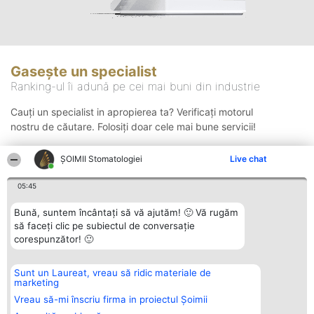
Gasește un specialist
Ranking-ul îi adună pe cei mai buni din industrie
Cauți un specialist in apropierea ta? Verificați motorul
nostru de căutare. Folosiți doar cele mai bune servicii!
ȘOIMII Stomatologiei
Live chat
Căutare
05:45
Bună, suntem încântați să vă ajutăm! 🙂 Vă rugăm
să faceți clic pe subiectul de conversație
corespunzător! 🙂
Sunt un Laureat, vreau să ridic materiale de
Organizator Ranking
Plebiscyt
Contact
marketing
BRIGHT SOLUTIONS BR SRL
Câștigătorii
Contact
Aleea Timisul De Sus 2 Bl. A30
Lista Tuturor
Vreau să-mi înscriu firma in proiectul Șoimii
Sc. A Et. 4 Ap. 13 Cod 061952
Laureaților