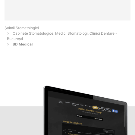
Șoimii Stomatologiei
Cabinete Stomatologice, Medici Stomatologi, Clinici Dentare -
Bucureşti
BD Medical