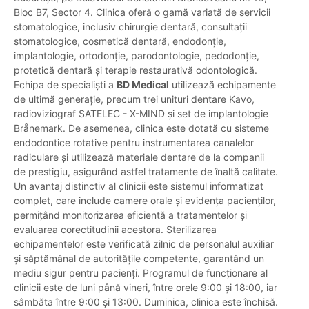
Bloc B7, Sector 4. Clinica oferă o gamă variată de servicii
stomatologice, inclusiv chirurgie dentară, consultații
stomatologice, cosmetică dentară, endodonție,
implantologie, ortodonție, parodontologie, pedodonție,
protetică dentară și terapie restaurativă odontologică.
Echipa de specialiști a
BD Medical
utilizează echipamente
de ultimă generație, precum trei unituri dentare Kavo,
radioviziograf SATELEC - X-MIND și set de implantologie
Brånemark. De asemenea, clinica este dotată cu sisteme
endodontice rotative pentru instrumentarea canalelor
radiculare și utilizează materiale dentare de la companii
de prestigiu, asigurând astfel tratamente de înaltă calitate.
Un avantaj distinctiv al clinicii este sistemul informatizat
complet, care include camere orale și evidența pacienților,
permițând monitorizarea eficientă a tratamentelor și
evaluarea corectitudinii acestora. Sterilizarea
echipamentelor este verificată zilnic de personalul auxiliar
și săptămânal de autoritățile competente, garantând un
mediu sigur pentru pacienți. Programul de funcționare al
clinicii este de luni până vineri, între orele 9:00 și 18:00, iar
sâmbăta între 9:00 și 13:00. Duminica, clinica este închisă.