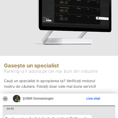
Gasește un specialist
Ranking-ul îi adună pe cei mai buni din industrie
Cauți un specialist in apropierea ta? Verificați motorul
nostru de căutare. Folosiți doar cele mai bune servicii!
ȘOIMII Stomatologiei
Live chat
Căutare
04:40