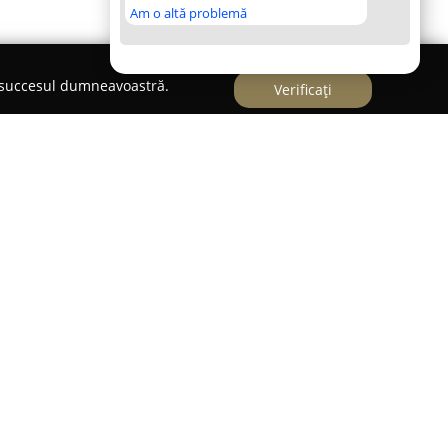
Am o altă problemă
e succesul dumneavoastră.
Verificați
ste situat pe Strada Iordachi Lozonschi, nr. 6, bloc
in angajamentul dedicat față de excelența în
ale. Centrul oferă o gamă largă de servicii
dă profesional cerințelor fiecărui pacient.
ti cu peste 18 ani de experiență în medicina
 unor medici tineri și entuziaști, ceea ce
tiza vastă și aplicarea celor mai noi tehnici și
iu.