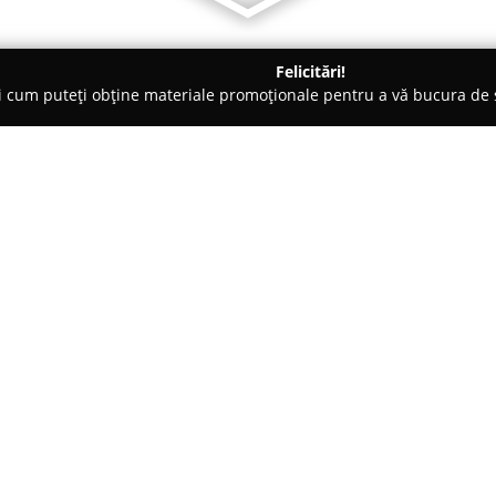
Felicitări!
ți cum puteți obține materiale promoționale pentru a vă bucura d
ici Stomatologi, Clinici Dentare - Iaşi
Shark Dental Center
Despre companie:
Shark Dental Center
din Iași e
C1, la parter, și se remarcă pr
domeniul îngrijirii sănătății or
stomatologice menite să răspun
Arată mai multe >>
Echipa include medici specialiș
dentară, completată de prezența
asigură o combinație între exper
tehnologii medicale din domen