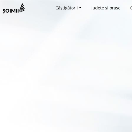
Câștigătorii
Județe și orașe