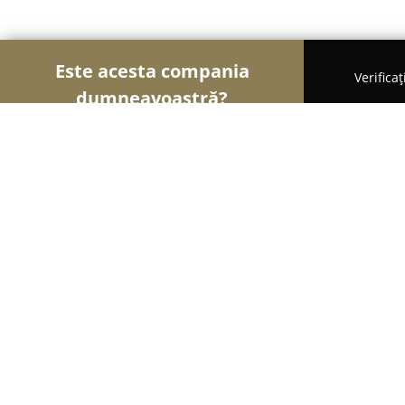
Este acesta compania
Verifica
dumneavoastră?
Șoimii Stomatologiei
Cabinete Stomatologice, Med
Shark Dental Center
9.4
(89)
Iaşi, Strada Iordachi Lozonschi, nr 6, bl C1, parter