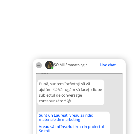
ȘOIMII Stomatologiei
Live chat
13:05
Bună, suntem încântați să vă
ajutăm! 🙂 Vă rugăm să faceți clic pe
subiectul de conversație
corespunzător! 🙂
Sunt un Laureat, vreau să ridic
materiale de marketing
Vreau să-mi înscriu firma in proiectul
Șoimii