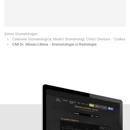
Șoimii Stomatologiei
Cabinete Stomatologice, Medici Stomatologi, Clinici Dentare - Codlea
CMI Dr. Minoiu Liliana - Stomatologie si Radiologie