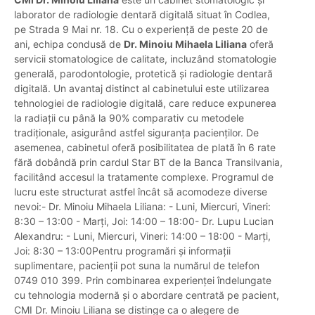
laborator de radiologie dentară digitală situat în Codlea,
pe Strada 9 Mai nr. 18. Cu o experiență de peste 20 de
ani, echipa condusă de
Dr. Minoiu Mihaela Liliana
oferă
servicii stomatologice de calitate, incluzând stomatologie
generală, parodontologie, protetică și radiologie dentară
digitală. Un avantaj distinct al cabinetului este utilizarea
tehnologiei de radiologie digitală, care reduce expunerea
la radiații cu până la 90% comparativ cu metodele
tradiționale, asigurând astfel siguranța pacienților. De
asemenea, cabinetul oferă posibilitatea de plată în 6 rate
fără dobândă prin cardul Star BT de la Banca Transilvania,
facilitând accesul la tratamente complexe. Programul de
lucru este structurat astfel încât să acomodeze diverse
nevoi:- Dr. Minoiu Mihaela Liliana: - Luni, Miercuri, Vineri:
8:30 – 13:00 - Marți, Joi: 14:00 – 18:00- Dr. Lupu Lucian
Alexandru: - Luni, Miercuri, Vineri: 14:00 – 18:00 - Marți,
Joi: 8:30 – 13:00Pentru programări și informații
suplimentare, pacienții pot suna la numărul de telefon
0749 010 399. Prin combinarea experienței îndelungate
cu tehnologia modernă și o abordare centrată pe pacient,
CMI Dr. Minoiu Liliana se distinge ca o alegere de