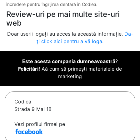
încredere pentru îngrijirea dentară în Codlea.
Review-uri pe mai multe site-uri
web
Doar userii logați au acces la această informație.
Da-
ți click aici pentru a vă loga.
Este acesta compania dumneavoastră
?
Felicitări!
Aă cum să primești materialele de
marketing
Codlea
Strada 9 Mai 18
Vezi profilul firmei pe