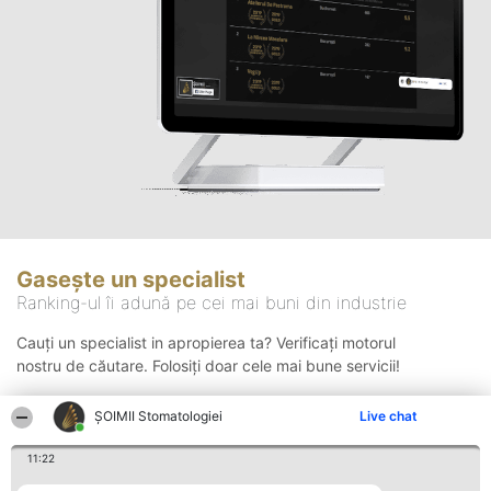
Gasește un specialist
Ranking-ul îi adună pe cei mai buni din industrie
Cauți un specialist in apropierea ta? Verificați motorul
nostru de căutare. Folosiți doar cele mai bune servicii!
ȘOIMII Stomatologiei
Live chat
Căutare
11:22