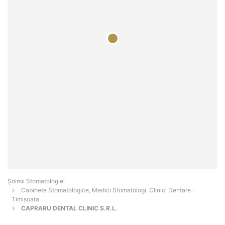
Șoimii Stomatologiei
Cabinete Stomatologice, Medici Stomatologi, Clinici Dentare -
Timişoara
CAPRARU DENTAL CLINIC S.R.L.