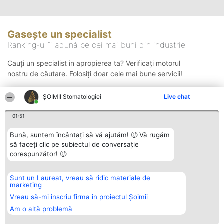
Gasește un specialist
Ranking-ul îi adună pe cei mai buni din industrie
Cauți un specialist in apropierea ta? Verificați motorul
nostru de căutare. Folosiți doar cele mai bune servicii!
ȘOIMII Stomatologiei
Live chat
Căutare
01:51
Bună, suntem încântați să vă ajutăm! 🙂 Vă rugăm
să faceți clic pe subiectul de conversație
corespunzător! 🙂
Sunt un Laureat, vreau să ridic materiale de
Organizator Ranking
Plebiscyt
Contact
marketing
BRIGHT SOLUTIONS BR SRL
Câștigătorii
Contact
Aleea Timisul De Sus 2 Bl. A30
Lista Tuturor
Vreau să-mi înscriu firma in proiectul Șoimii
Sc. A Et. 4 Ap. 13 Cod 061952
Laureaților
Am o altă problemă
București
Reguli
CUI 36737675
Statut
tel: +40 770 990 492
Politica de