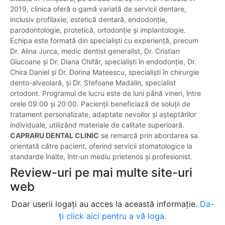
2019, clinica oferă o gamă variată de servicii dentare,
inclusiv profilaxie, estetică dentară, endodonție,
parodontologie, protetică, ortodonție și implantologie.
Echipa este formată din specialiști cu experiență, precum
Dr. Alina Jurca, medic dentist generalist, Dr. Cristian
Giucoane și Dr. Diana Chifăr, specialiști în endodonție, Dr.
Chira Daniel și Dr. Dorina Mateescu, specialiști în chirurgie
dento-alveolară, și Dr. Stefoane Madalin, specialist
ortodont. Programul de lucru este de luni până vineri, între
orele 09:00 și 20:00. Pacienții beneficiază de soluții de
tratament personalizate, adaptate nevoilor și așteptărilor
individuale, utilizând materiale de calitate superioară.
CAPRARU DENTAL CLINIC
se remarcă prin abordarea sa
orientată către pacient, oferind servicii stomatologice la
standarde înalte, într-un mediu prietenos și profesionist.
Review-uri pe mai multe site-uri
web
Doar userii logați au acces la această informație.
Da-
ți click aici pentru a vă loga.