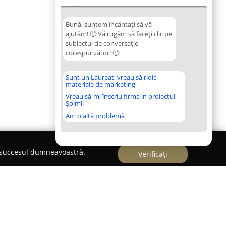
20:13
Bună, suntem încântați să vă
ajutăm! 🙂 Vă rugăm să faceți clic pe
subiectul de conversație
corespunzător! 🙂
Sunt un Laureat, vreau să ridic
materiale de marketing
Vreau să-mi înscriu firma in proiectul
Șoimii
Am o altă problemă
e succesul dumneavoastră.
Verificați
tian