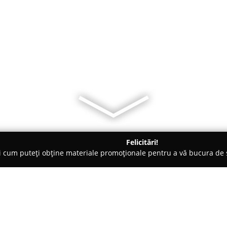
Felicitări!
ți cum puteți obține materiale promoționale pentru a vă bucura d
ici Stomatologi, Clinici Dentare - Şeitin
CMI Dr Suba Paul Cris