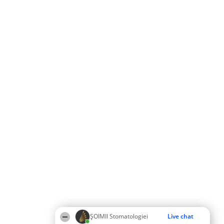
ȘOIMII Stomatologiei
Live chat