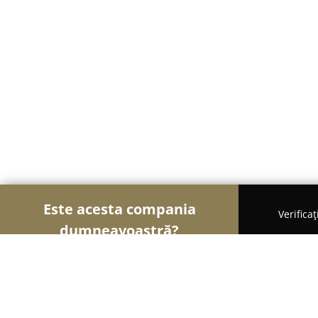
Este acesta compania
Verifica
dumneavoastră?
Șoimii Stomatologiei
Cabinete Stomatologice, Med