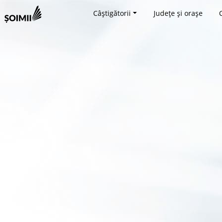
Câștigătorii
Județe și orașe