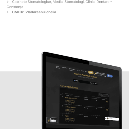
Cabinete Stomatologice, Medici Stomatologi, Clinici Dentare -
Constanţa
CMI Dr. Vlădăreanu Ionelia