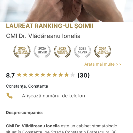
LAUREAT RANKING-UL ȘOIMII
CMI Dr. Vlădăreanu Ionelia
Arată mai multe >>
8.7
(30)
Constanţa, Constanta
Afișează numărul de telefon
Despre companie:
CMI Dr. Vlădăreanu Ionelia
este un cabinet stomatologic
situat în Constanța, pe Strada Constantin Brătescu nr. 38.