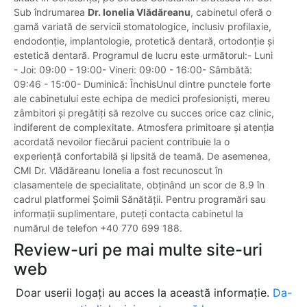
Sub îndrumarea
Dr. Ionelia Vlădăreanu
, cabinetul oferă o
gamă variată de servicii stomatologice, inclusiv profilaxie,
endodonție, implantologie, protetică dentară, ortodonție și
estetică dentară. Programul de lucru este următorul:- Luni
- Joi: 09:00 - 19:00- Vineri: 09:00 - 16:00- Sâmbătă:
09:46 - 15:00- Duminică: ÎnchisUnul dintre punctele forte
ale cabinetului este echipa de medici profesioniști, mereu
zâmbitori și pregătiți să rezolve cu succes orice caz clinic,
indiferent de complexitate. Atmosfera primitoare și atenția
acordată nevoilor fiecărui pacient contribuie la o
experiență confortabilă și lipsită de teamă. De asemenea,
CMI Dr. Vlădăreanu Ionelia a fost recunoscut în
clasamentele de specialitate, obținând un scor de 8.9 în
cadrul platformei Șoimii Sănătății. Pentru programări sau
informații suplimentare, puteți contacta cabinetul la
numărul de telefon +40 770 699 188.
Review-uri pe mai multe site-uri
web
Doar userii logați au acces la această informație.
Da-