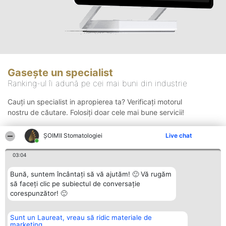
Gasește un specialist
Ranking-ul îi adună pe cei mai buni din industrie
Cauți un specialist in apropierea ta? Verificați motorul
nostru de căutare. Folosiți doar cele mai bune servicii!
ȘOIMII Stomatologiei
Live chat
Căutare
03:04
Bună, suntem încântați să vă ajutăm! 🙂 Vă rugăm
să faceți clic pe subiectul de conversație
corespunzător! 🙂
Sunt un Laureat, vreau să ridic materiale de
Organizator Ranking
Plebiscyt
Contact
marketing
BRIGHT SOLUTIONS BR SRL
Câștigătorii
Contact