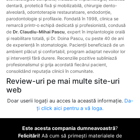
dentară, protetică fixă și mobilizabilă, chirurgie dento-
alveolară, odontoterapie restauratoare, endodonție,
parodontologie și profilaxie. Fondată în 1998, clinica se
remarcă printr-o echipă dedicată și profesionistă, condusă
de
Dr. Claudiu-Mihai Pascu
, expert în implantologie orală
și reabilitare totală, și Dr. Doina Pascu, cu peste 40 de ani
de experiență în stomatologie. Pacienții beneficiază de un
ambient plăcut și confortabil, program adaptat nevoilor lor
și intervenții fără durere. Recenziile pozitive subliniază
profesionalismul și grija acordată fiecărui pacient,
consolidând reputația clinicii în comunitate.
Review-uri pe mai multe site-uri
web
Doar userii logați au acces la această informație.
Da-
ți click aici pentru a vă loga.
Este acesta compania dumneavoastră
?
Felicitări!
Aă cum să primești materialele de