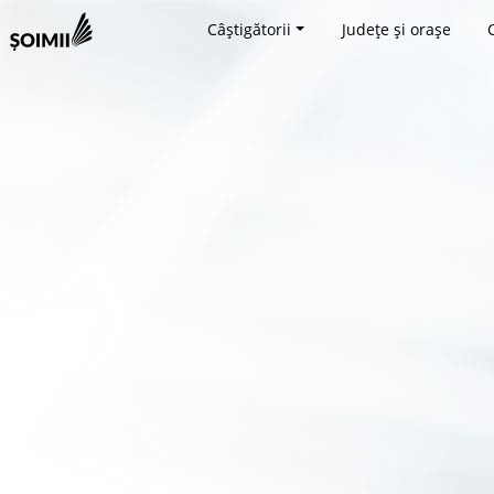
Câștigătorii
Județe și orașe