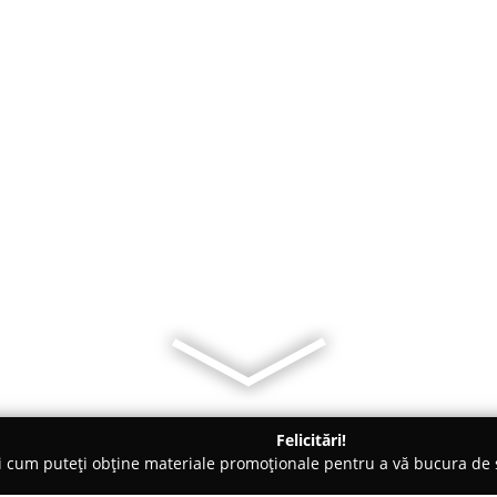
Felicitări!
ți cum puteți obține materiale promoționale pentru a vă bucura d