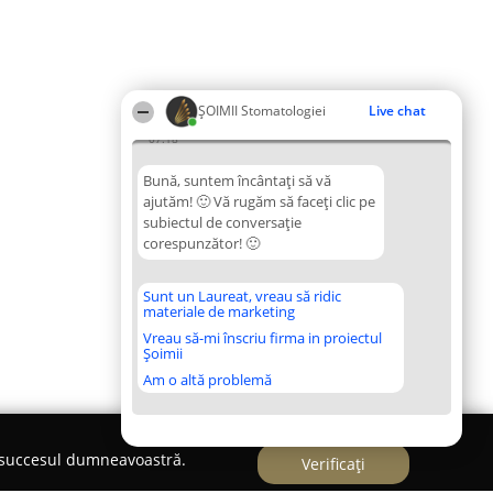
ȘOIMII Stomatologiei
Live chat
07:18
Bună, suntem încântați să vă
ajutăm! 🙂 Vă rugăm să faceți clic pe
subiectul de conversație
corespunzător! 🙂
Sunt un Laureat, vreau să ridic
materiale de marketing
Vreau să-mi înscriu firma in proiectul
Șoimii
Am o altă problemă
e succesul dumneavoastră.
Verificați