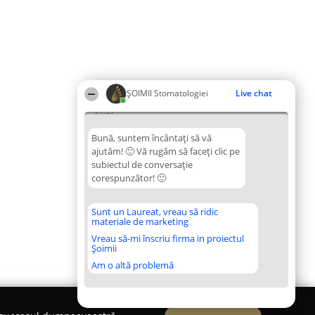
ȘOIMII Stomatologiei
Live chat
21:53
Bună, suntem încântați să vă
ajutăm! 🙂 Vă rugăm să faceți clic pe
subiectul de conversație
corespunzător! 🙂
Sunt un Laureat, vreau să ridic
materiale de marketing
Vreau să-mi înscriu firma in proiectul
Șoimii
Am o altă problemă