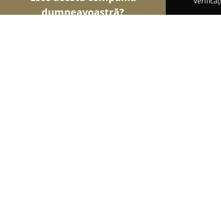
Verifica
dumneavoastră?
Șoimii Stomatologiei
Cabinete Stomatologice, Me
Spînu Dental & Implant Clinic
10
(214)
Oradea, Oradea
Afișează numărul de telefon