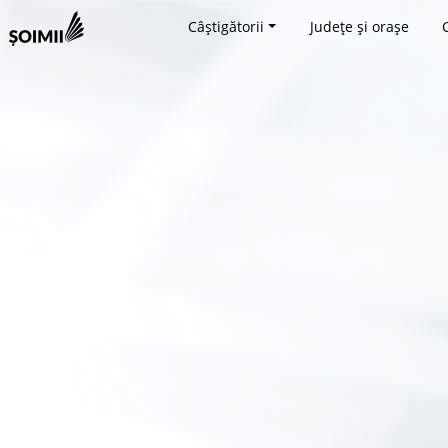
Câștigătorii
Județe și orașe