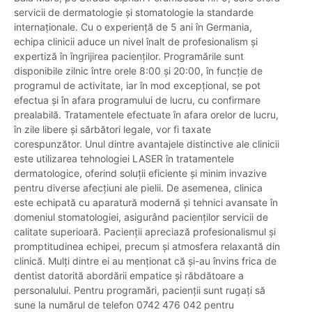
servicii de dermatologie și stomatologie la standarde
internaționale. Cu o experiență de 5 ani în Germania,
echipa clinicii aduce un nivel înalt de profesionalism și
expertiză în îngrijirea pacienților. Programările sunt
disponibile zilnic între orele 8:00 și 20:00, în funcție de
programul de activitate, iar în mod excepțional, se pot
efectua și în afara programului de lucru, cu confirmare
prealabilă. Tratamentele efectuate în afara orelor de lucru,
în zile libere și sărbători legale, vor fi taxate
corespunzător. Unul dintre avantajele distinctive ale clinicii
este utilizarea tehnologiei LASER în tratamentele
dermatologice, oferind soluții eficiente și minim invazive
pentru diverse afecțiuni ale pielii. De asemenea, clinica
este echipată cu aparatură modernă și tehnici avansate în
domeniul stomatologiei, asigurând pacienților servicii de
calitate superioară. Pacienții apreciază profesionalismul și
promptitudinea echipei, precum și atmosfera relaxantă din
clinică. Mulți dintre ei au menționat că și-au învins frica de
dentist datorită abordării empatice și răbdătoare a
personalului. Pentru programări, pacienții sunt rugați să
sune la numărul de telefon 0742 476 042 pentru