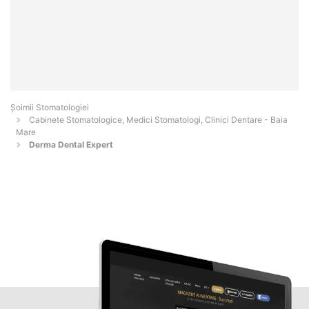
Șoimii Stomatologiei
Cabinete Stomatologice, Medici Stomatologi, Clinici Dentare - Baia
Mare
Derma Dental Expert