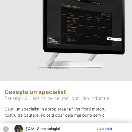
Gasește un specialist
Ranking-ul îi adună pe cei mai buni din industrie
Cauți un specialist in apropierea ta? Verificați motorul
nostru de căutare. Folosiți doar cele mai bune servicii!
ȘOIMII Stomatologiei
Live chat