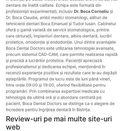
dentare de înaltă calitate. Echipa este formată din
profesioniști experimentați, inclusiv
Dr. Boca Corneliu
și
Dr. Boca Claudia, ambii medici stomatologi, alături de
tehnicienii dentari Boca Emanuel și Tudor Iusan. Cabinetul
oferă o gamă variată de servicii stomatologice, printre
care obturații, implanturi dentare, albire dentară, lucrări
protetice, ortodonție și endodonție. Unul dintre avantajele
Boca Dental Doctors este utilizarea tehnologiei avansate,
precum sistemul CAD-CAM, care permite realizarea rapidă
și precisă a lucrărilor protetice. Pacienții apreciază
profesionalismul și dedicarea echipei, menționând în
recenzii experiențe pozitive și rezultate care le-au depășit
așteptările. Programul de lucru este de luni până vineri,
între orele 09:00 și 19:00, oferind flexibilitate pentru
programări. Prin combinarea expertizei medicale cu
tehnologia de ultimă oră și o abordare centrată pe
pacient, Boca Dental Doctors se distinge ca o alegere de
încredere pentru îngrijirea dentară în Bistrița.
Review-uri pe mai multe site-uri
web