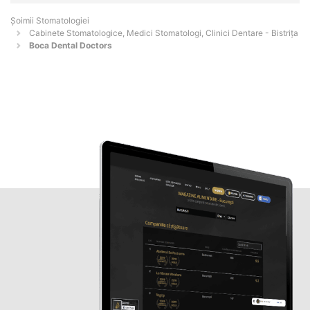
Șoimii Stomatologiei
Cabinete Stomatologice, Medici Stomatologi, Clinici Dentare - Bistriţa
Boca Dental Doctors