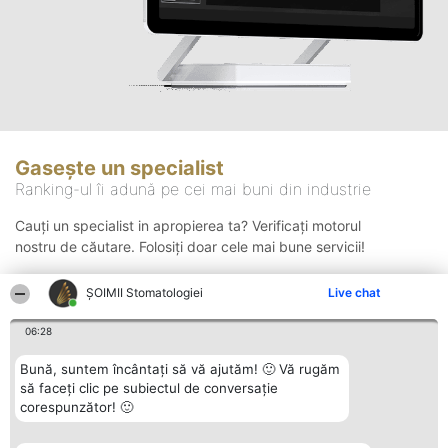
Gasește un specialist
Ranking-ul îi adună pe cei mai buni din industrie
Cauți un specialist in apropierea ta? Verificați motorul
nostru de căutare. Folosiți doar cele mai bune servicii!
ȘOIMII Stomatologiei
Live chat
Căutare
06:28
Bună, suntem încântați să vă ajutăm! 🙂 Vă rugăm
să faceți clic pe subiectul de conversație
corespunzător! 🙂