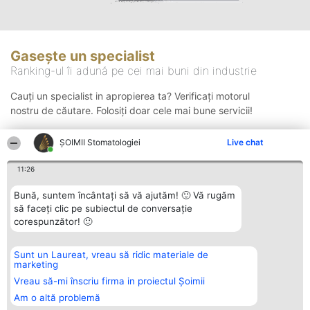
Gasește un specialist
Ranking-ul îi adună pe cei mai buni din industrie
Cauți un specialist in apropierea ta? Verificați motorul
nostru de căutare. Folosiți doar cele mai bune servicii!
ȘOIMII Stomatologiei
Live chat
Căutare
11:26
Bună, suntem încântați să vă ajutăm! 🙂 Vă rugăm
să faceți clic pe subiectul de conversație
corespunzător! 🙂
Sunt un Laureat, vreau să ridic materiale de
Organizator Ranking
Plebiscyt
Contact
marketing
BRIGHT SOLUTIONS BR SRL
Câștigătorii
Contact
Aleea Timisul De Sus 2 Bl. A30
Lista Tuturor
Vreau să-mi înscriu firma in proiectul Șoimii
Sc. A Et. 4 Ap. 13 Cod 061952
Laureaților
Am o altă problemă
București
Reguli
CUI 36737675
Statut