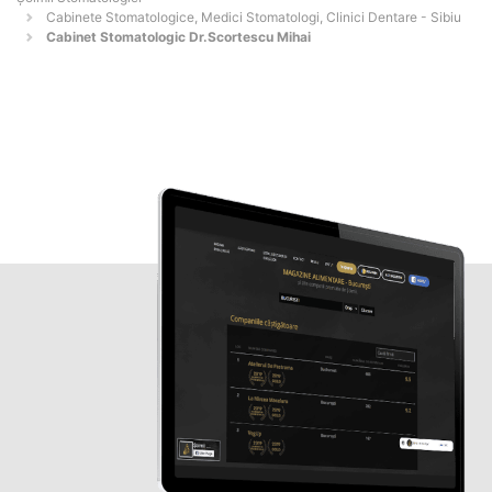
Cabinete Stomatologice, Medici Stomatologi, Clinici Dentare - Sibiu
Cabinet Stomatologic Dr.Scortescu Mihai