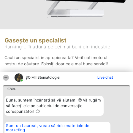
Gasește un specialist
Ranking-ul îi adună pe cei mai buni din industrie
Cauți un specialist in apropierea ta? Verificați motorul
nostru de căutare. Folosiți doar cele mai bune servicii!
ȘOIMII Stomatologiei
Live chat
Căutare
07:04
Bună, suntem încântați să vă ajutăm! 🙂 Vă rugăm
să faceți clic pe subiectul de conversație
corespunzător! 🙂
Sunt un Laureat, vreau să ridic materiale de
Organizator Ranking
Plebiscyt
Contact
marketing
BRIGHT SOLUTIONS BR SRL
Câștigătorii
Contact