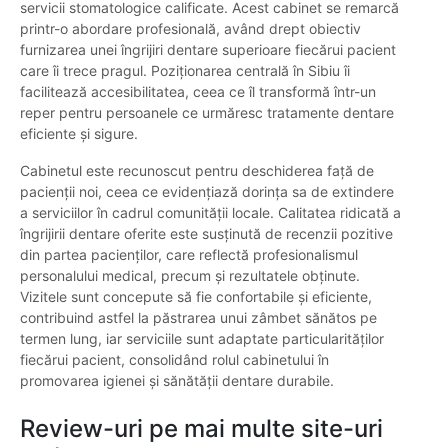
servicii stomatologice calificate. Acest cabinet se remarcă
printr-o abordare profesională, având drept obiectiv
furnizarea unei îngrijiri dentare superioare fiecărui pacient
care îi trece pragul. Poziționarea centrală în Sibiu îi
facilitează accesibilitatea, ceea ce îl transformă într-un
reper pentru persoanele ce urmăresc tratamente dentare
eficiente și sigure.
Cabinetul este recunoscut pentru deschiderea față de
pacienții noi, ceea ce evidențiază dorința sa de extindere
a serviciilor în cadrul comunității locale. Calitatea ridicată a
îngrijirii dentare oferite este susținută de recenzii pozitive
din partea pacienților, care reflectă profesionalismul
personalului medical, precum și rezultatele obținute.
Vizitele sunt concepute să fie confortabile și eficiente,
contribuind astfel la păstrarea unui zâmbet sănătos pe
termen lung, iar serviciile sunt adaptate particularităților
fiecărui pacient, consolidând rolul cabinetului în
promovarea igienei și sănătății dentare durabile.
Review-uri pe mai multe site-uri