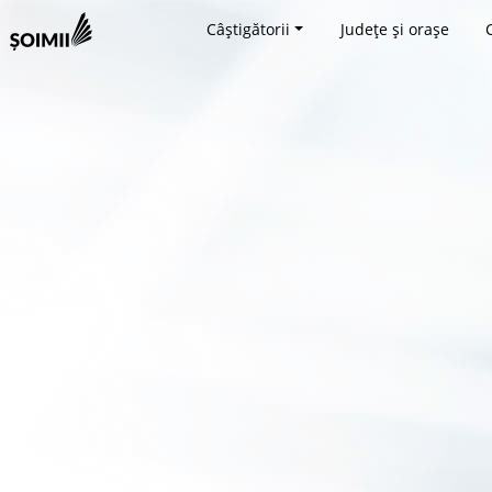
Câștigătorii
Județe și orașe