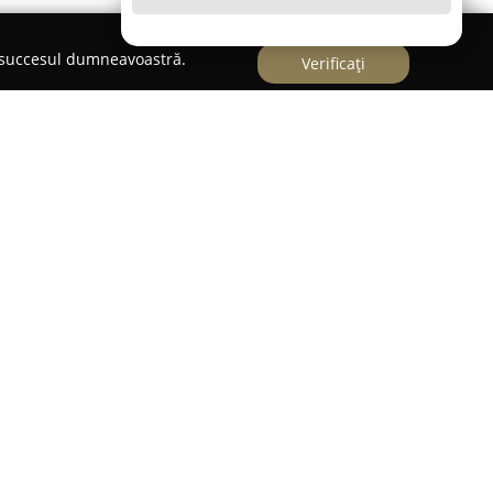
e succesul dumneavoastră.
Verificați
t
din Sibiu, situat pe Calea Turnișorului nr. 47,
i stomatologice profesionale, menite să asigure
i estetic. Printre serviciile disponibile se numără
ramică pură într-o singură ședință, stomatologie
onție mecanică, protetică dentară și igienizare
nica dispune de radiologie cu tomograf
te de albire, bijuterii dentare, stomatologie
ng, laser stomatologic și microscop Zeiss. Unul
e
Cabinetului Stomatologic Eudent
este
are permite realizarea de lucrări ceramice de