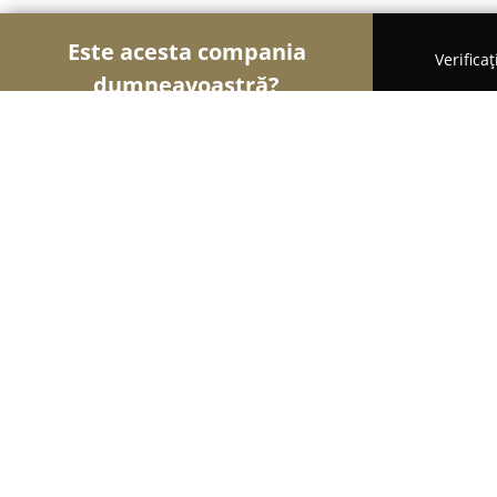
Este acesta compania
Verifica
dumneavoastră?
Șoimii Stomatologiei
Cabinete Stomatologice, Med
eudent
8.2
(22)
Sibiu, Calea Turnisorului Nr. 47
Afișează numărul de telefon