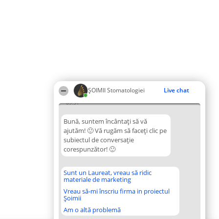
ȘOIMII Stomatologiei
Live chat
09:51
Bună, suntem încântați să vă
ajutăm! 🙂 Vă rugăm să faceți clic pe
subiectul de conversație
corespunzător! 🙂
Sunt un Laureat, vreau să ridic
materiale de marketing
Vreau să-mi înscriu firma in proiectul
Șoimii
Am o altă problemă