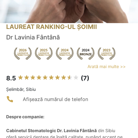
LAUREAT RANKING-UL ȘOIMII
Dr Lavinia Fântână
Arată mai multe >>
8.5
(7)
Şelimbăr, Sibiu
Afișează numărul de telefon
Despre companie:
Cabinetul Stomatologic Dr. Lavinia Fântână
din Sibiu
oferă servicii dentare de înaltă calitate, punând accent pe