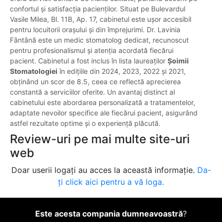
confortul și satisfacția pacienților. Situat pe Bulevardul
Vasile Milea, Bl. 11B, Ap. 17, cabinetul este ușor accesibil
pentru locuitorii orașului și din împrejurimi. Dr. Lavinia
Fântână este un medic stomatolog dedicat, recunoscut
pentru profesionalismul și atenția acordată fiecărui
pacient. Cabinetul a fost inclus în lista laureaților
Șoimii
Stomatologiei
în edițiile din 2024, 2023, 2022 și 2021,
obținând un scor de 8.5, ceea ce reflectă aprecierea
constantă a serviciilor oferite. Un avantaj distinct al
cabinetului este abordarea personalizată a tratamentelor,
adaptate nevoilor specifice ale fiecărui pacient, asigurând
astfel rezultate optime și o experiență plăcută.
Review-uri pe mai multe site-uri
web
Doar userii logați au acces la această informație.
Da-
ți click aici pentru a vă loga.
Este acesta compania dumneavoastră
?