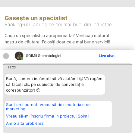
Gasește un specialist
Ranking-ul îi adună pe cei mai buni din industrie
Cauți un specialist in apropierea ta? Verificați motorul
nostru de căutare. Folosiți doar cele mai bune servicii!
ȘOIMII Stomatologiei
Live chat
Căutare
23:23
Bună, suntem încântați să vă ajutăm! 🙂 Vă rugăm
să faceți clic pe subiectul de conversație
corespunzător! 🙂
Sunt un Laureat, vreau să ridic materiale de
Organizator Ranking
Plebiscyt
Contact
marketing
BRIGHT SOLUTIONS BR SRL
Câștigătorii
Contact
Aleea Timisul De Sus 2 Bl. A30
Lista Tuturor
Vreau să-mi înscriu firma in proiectul Șoimii
Sc. A Et. 4 Ap. 13 Cod 061952
Laureaților
Am o altă problemă
București
Reguli
CUI 36737675
Statut
tel: +40 770 990 492
Politica de