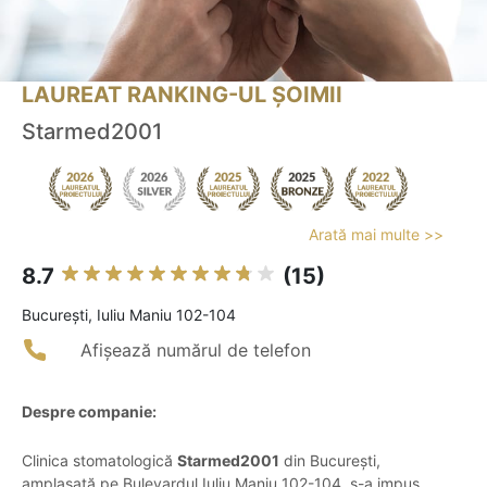
LAUREAT RANKING-UL ȘOIMII
Starmed2001
Arată mai multe >>
8.7
(15)
Bucureşti, Iuliu Maniu 102-104
Afișează numărul de telefon
Despre companie:
Clinica stomatologică
Starmed2001
din București,
amplasată pe Bulevardul Iuliu Maniu 102-104, s-a impus