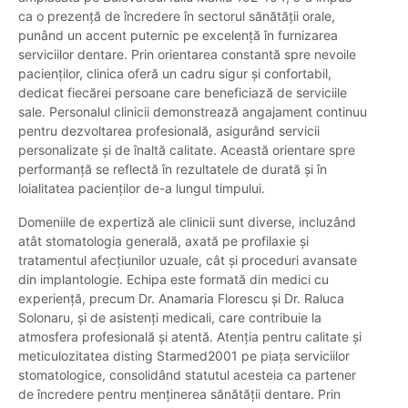
ca o prezență de încredere în sectorul sănătății orale,
punând un accent puternic pe excelență în furnizarea
serviciilor dentare. Prin orientarea constantă spre nevoile
pacienților, clinica oferă un cadru sigur și confortabil,
dedicat fiecărei persoane care beneficiază de serviciile
sale. Personalul clinicii demonstrează angajament continuu
pentru dezvoltarea profesională, asigurând servicii
personalizate și de înaltă calitate. Această orientare spre
performanță se reflectă în rezultatele de durată și în
loialitatea pacienților de-a lungul timpului.
Domeniile de expertiză ale clinicii sunt diverse, incluzând
atât stomatologia generală, axată pe profilaxie și
tratamentul afecțiunilor uzuale, cât și proceduri avansate
din implantologie. Echipa este formată din medici cu
experiență, precum Dr. Anamaria Florescu și Dr. Raluca
Solonaru, și de asistenți medicali, care contribuie la
atmosfera profesională și atentă. Atenția pentru calitate și
meticulozitatea disting Starmed2001 pe piața serviciilor
stomatologice, consolidând statutul acesteia ca partener
de încredere pentru menținerea sănătății dentare. Prin