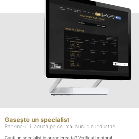
Gasește un specialist
Ranking-ul îi adună pe cei mai buni din industrie
Cauți un specialist in apropierea ta? Verificați motorul