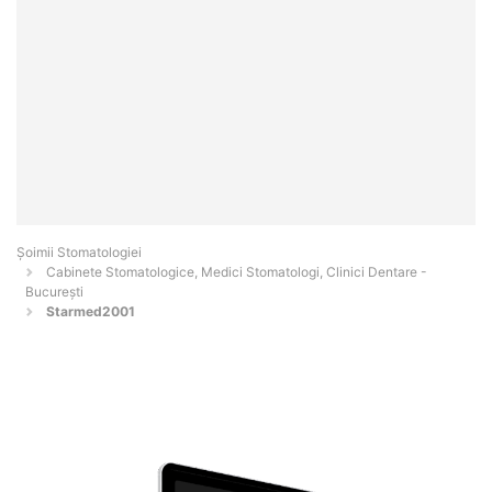
Șoimii Stomatologiei
Cabinete Stomatologice, Medici Stomatologi, Clinici Dentare -
Bucureşti
Starmed2001