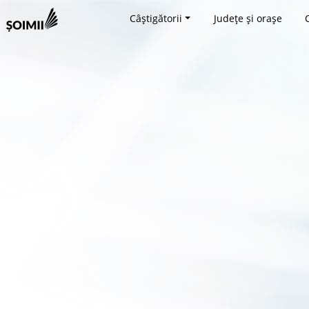
Câștigătorii
Județe și orașe