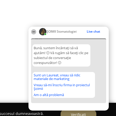
ȘOIMII Stomatologiei
Live chat
02:50
Bună, suntem încântați să vă
ajutăm! 🙂 Vă rugăm să faceți clic pe
subiectul de conversație
corespunzător! 🙂
Sunt un Laureat, vreau să ridic
materiale de marketing
Vreau să-mi înscriu firma in proiectul
Șoimii
Am o altă problemă
e succesul dumneavoastră.
Verificați