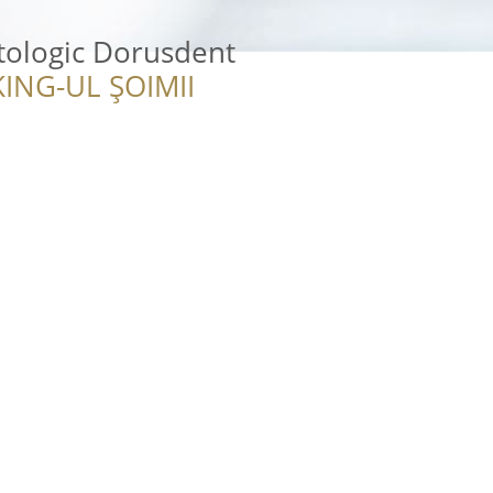
tologic Dorusdent
ING-UL ȘOIMII