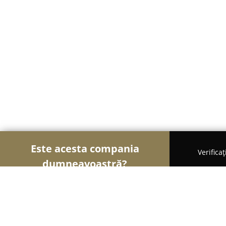
Este acesta compania
Verifica
dumneavoastră?
Șoimii Stomatologiei
Cabinete Stomatologice, Med