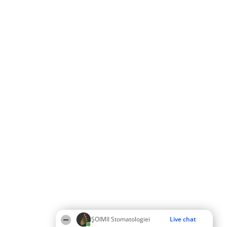
ȘOIMII Stomatologiei
Live chat