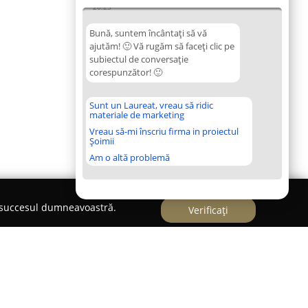
20:23
Bună, suntem încântați să vă
ajutăm! 🙂 Vă rugăm să faceți clic pe
subiectul de conversație
corespunzător! 🙂
Sunt un Laureat, vreau să ridic
materiale de marketing
Vreau să-mi înscriu firma in proiectul
Șoimii
Am o altă problemă
e succesul dumneavoastră.
Verificați
c Dorusdent