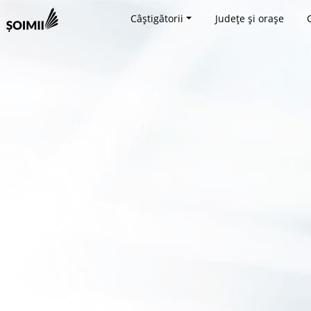
Câștigătorii
Județe și orașe