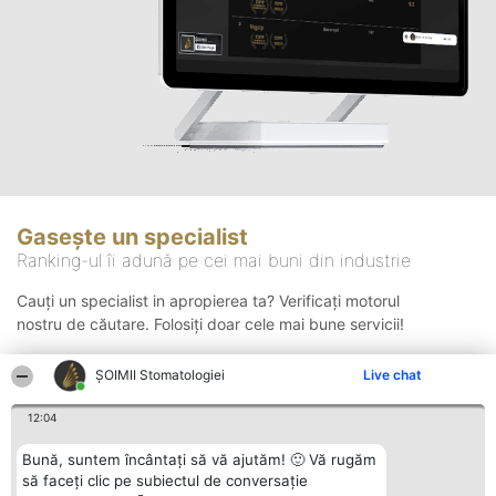
Gasește un specialist
Ranking-ul îi adună pe cei mai buni din industrie
Cauți un specialist in apropierea ta? Verificați motorul
nostru de căutare. Folosiți doar cele mai bune servicii!
ȘOIMII Stomatologiei
Live chat
Căutare
12:04
Bună, suntem încântați să vă ajutăm! 🙂 Vă rugăm
să faceți clic pe subiectul de conversație