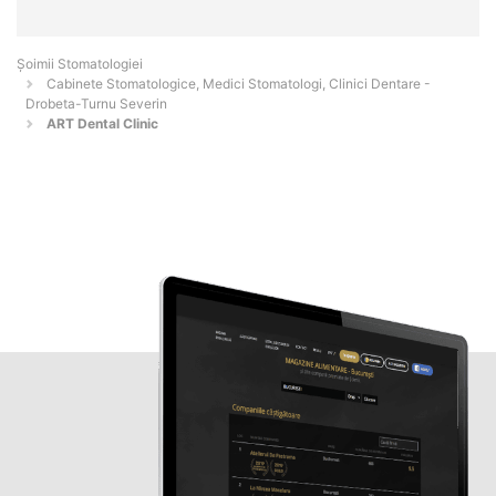
Șoimii Stomatologiei
Cabinete Stomatologice, Medici Stomatologi, Clinici Dentare -
Drobeta-Turnu Severin
ART Dental Clinic