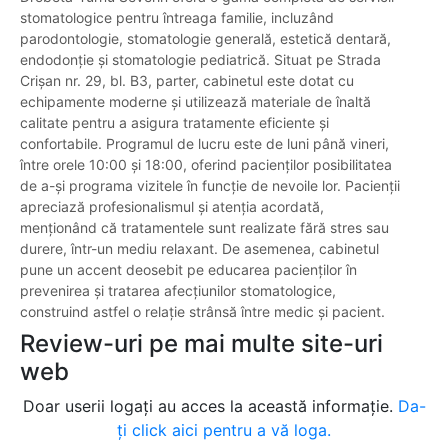
stomatologice pentru întreaga familie, incluzând
parodontologie, stomatologie generală, estetică dentară,
endodonție și stomatologie pediatrică. Situat pe Strada
Crișan nr. 29, bl. B3, parter, cabinetul este dotat cu
echipamente moderne și utilizează materiale de înaltă
calitate pentru a asigura tratamente eficiente și
confortabile. Programul de lucru este de luni până vineri,
între orele 10:00 și 18:00, oferind pacienților posibilitatea
de a-și programa vizitele în funcție de nevoile lor. Pacienții
apreciază profesionalismul și atenția acordată,
menționând că tratamentele sunt realizate fără stres sau
durere, într-un mediu relaxant. De asemenea, cabinetul
pune un accent deosebit pe educarea pacienților în
prevenirea și tratarea afecțiunilor stomatologice,
construind astfel o relație strânsă între medic și pacient.
Review-uri pe mai multe site-uri
web
Doar userii logați au acces la această informație.
Da-
ți click aici pentru a vă loga.