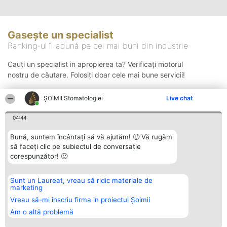
Gasește un specialist
Ranking-ul îi adună pe cei mai buni din industrie
Cauți un specialist in apropierea ta? Verificați motorul
nostru de căutare. Folosiți doar cele mai bune servicii!
ȘOIMII Stomatologiei
Live chat
Căutare
04:44
Bună, suntem încântați să vă ajutăm! 🙂 Vă rugăm
să faceți clic pe subiectul de conversație
corespunzător! 🙂
Sunt un Laureat, vreau să ridic materiale de
Organizator Ranking
Plebiscyt
Contact
marketing
BRIGHT SOLUTIONS BR SRL
Câștigătorii
Contact
Aleea Timisul De Sus 2 Bl. A30
Lista Tuturor
Vreau să-mi înscriu firma in proiectul Șoimii
Sc. A Et. 4 Ap. 13 Cod 061952
Laureaților
Am o altă problemă
București
Reguli
CUI 36737675
Statut
tel: +40 770 990 492
Politica de