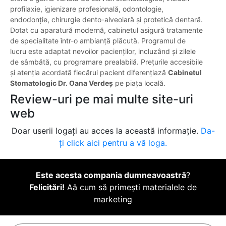
profilaxie, igienizare profesională, odontologie,
endodonție, chirurgie dento-alveolară și protetică dentară.
Dotat cu aparatură modernă, cabinetul asigură tratamente
de specialitate într-o ambianță plăcută. Programul de
lucru este adaptat nevoilor pacienților, incluzând și zilele
de sâmbătă, cu programare prealabilă. Prețurile accesibile
și atenția acordată fiecărui pacient diferențiază
Cabinetul
Stomatologic Dr. Oana Verdeș
pe piața locală.
Review-uri pe mai multe site-uri
web
Doar userii logați au acces la această informație.
Da-
ți click aici pentru a vă loga.
Este acesta compania dumneavoastră
?
Felicitări!
Aă cum să primești materialele de
marketing