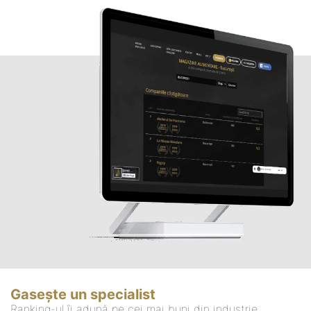
Gasește un specialist
Ranking-ul îi adună pe cei mai buni din industrie