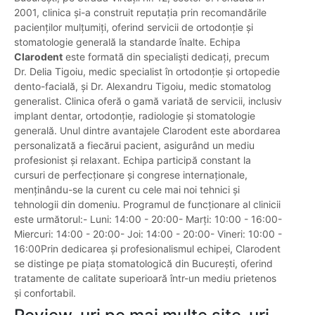
2001, clinica și-a construit reputația prin recomandările
pacienților mulțumiți, oferind servicii de ortodonție și
stomatologie generală la standarde înalte. Echipa
Clarodent
este formată din specialiști dedicați, precum
Dr. Delia Tigoiu, medic specialist în ortodonție și ortopedie
dento-facială, și Dr. Alexandru Tigoiu, medic stomatolog
generalist. Clinica oferă o gamă variată de servicii, inclusiv
implant dentar, ortodonție, radiologie și stomatologie
generală. Unul dintre avantajele Clarodent este abordarea
personalizată a fiecărui pacient, asigurând un mediu
profesionist și relaxant. Echipa participă constant la
cursuri de perfecționare și congrese internaționale,
menținându-se la curent cu cele mai noi tehnici și
tehnologii din domeniu. Programul de funcționare al clinicii
este următorul:- Luni: 14:00 - 20:00- Marți: 10:00 - 16:00-
Miercuri: 14:00 - 20:00- Joi: 14:00 - 20:00- Vineri: 10:00 -
16:00Prin dedicarea și profesionalismul echipei, Clarodent
se distinge pe piața stomatologică din București, oferind
tratamente de calitate superioară într-un mediu prietenos
și confortabil.