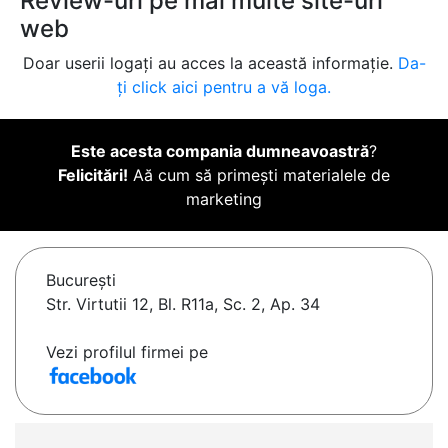
Review-uri pe mai multe site-uri
web
Doar userii logați au acces la această informație.
Da-
ți click aici pentru a vă loga.
Este acesta compania dumneavoastră
?
Felicitări!
Aă cum să primești materialele de
marketing
Bucureşti
Str. Virtutii 12, Bl. R11a, Sc. 2, Ap. 34
Vezi profilul firmei pe