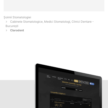
Șoimii Stomatologiei
Cabinete Stomatologice, Medici Stomatologi, Clinici Dentare -
Bucureşti
Clarodent