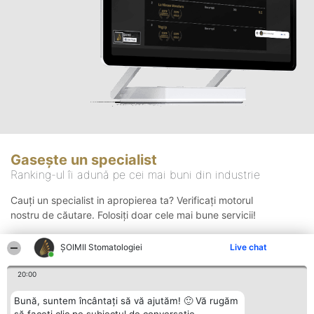
Gasește un specialist
Ranking-ul îi adună pe cei mai buni din industrie
Cauți un specialist in apropierea ta? Verificați motorul
nostru de căutare. Folosiți doar cele mai bune servicii!
ȘOIMII Stomatologiei
Live chat
Căutare
20:00
Bună, suntem încântați să vă ajutăm! 🙂 Vă rugăm