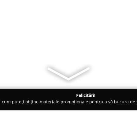
Felicitări!
ți cum puteți obține materiale promoționale pentru a vă bucura d
ici Stomatologi, Clinici Dentare - Focşani
Clinica Doctor de Z