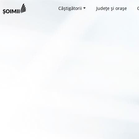
Câștigătorii
Județe și orașe