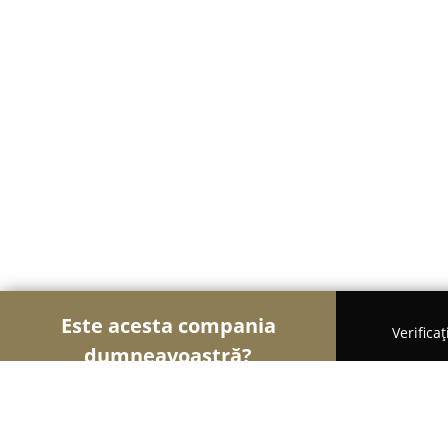
Este acesta compania
Verifica
dumneavoastră?
Șoimii Stomatologiei
Cabinete Stomatologice, Med