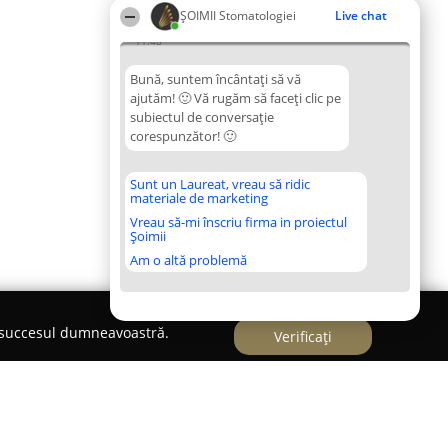
ȘOIMII Stomatologiei
Live chat
11:48
Bună, suntem încântați să vă
ajutăm! 🙂 Vă rugăm să faceți clic pe
subiectul de conversație
corespunzător! 🙂
Sunt un Laureat, vreau să ridic
materiale de marketing
Vreau să-mi înscriu firma in proiectul
Șoimii
Am o altă problemă
e succesul dumneavoastră.
Verificați
âmbete