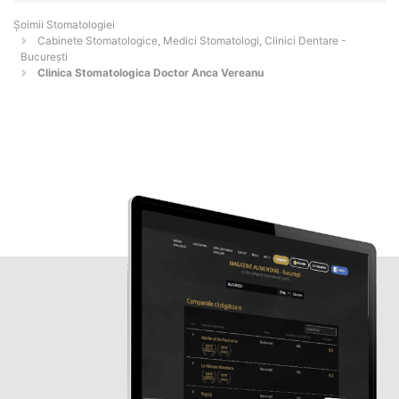
Șoimii Stomatologiei
Cabinete Stomatologice, Medici Stomatologi, Clinici Dentare -
Bucureşti
Clinica Stomatologica Doctor Anca Vereanu