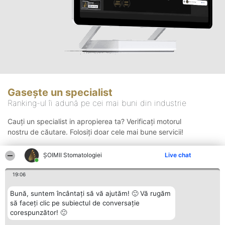
Gasește un specialist
Ranking-ul îi adună pe cei mai buni din industrie
Cauți un specialist in apropierea ta? Verificați motorul
nostru de căutare. Folosiți doar cele mai bune servicii!
ȘOIMII Stomatologiei
Live chat
Căutare
19:06
Bună, suntem încântați să vă ajutăm! 🙂 Vă rugăm
să faceți clic pe subiectul de conversație
corespunzător! 🙂