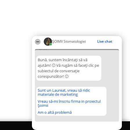
ȘOIMII Stomatologiei
Live chat
07:39
Bună, suntem încântați să vă
ajutăm! 🙂 Vă rugăm să faceți clic pe
subiectul de conversație
corespunzător! 🙂
Sunt un Laureat, vreau să ridic
materiale de marketing
Vreau să-mi înscriu firma in proiectul
Șoimii
Am o altă problemă