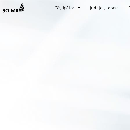
Câștigătorii
Județe și orașe