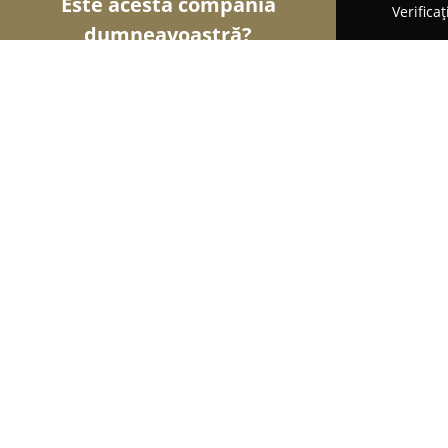
Este acesta compania
Verifica
dumneavoastră?
Șoimii Stomatologiei
Cabinete Stomatologice, Med
360° Dental Clinic by Dr. Bogdan
8.9
(23)
Sibiu, Strada Doctor Ștefan Stâncă
Afișează numărul de telefon