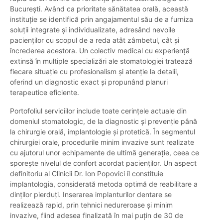
București. Având ca prioritate sănătatea orală, această
instituție se identifică prin angajamentul său de a furniza
soluții integrate și individualizate, adresând nevoile
pacienților cu scopul de a reda atât zâmbetul, cât și
încrederea acestora. Un colectiv medical cu experiență
extinsă în multiple specializări ale stomatologiei tratează
fiecare situație cu profesionalism și atenție la detalii,
oferind un diagnostic exact și propunând planuri
terapeutice eficiente.
Portofoliul serviciilor include toate cerințele actuale din
domeniul stomatologic, de la diagnostic și prevenție până
la chirurgie orală, implantologie și protetică. În segmentul
chirurgiei orale, procedurile minim invazive sunt realizate
cu ajutorul unor echipamente de ultimă generație, ceea ce
sporește nivelul de confort acordat pacienților. Un aspect
definitoriu al Clinicii Dr. Ion Popovici îl constituie
implantologia, considerată metoda optimă de reabilitare a
dinților pierduți. Inserarea implanturilor dentare se
realizează rapid, prin tehnici nedureroase și minim
invazive, fiind adesea finalizată în mai puțin de 30 de