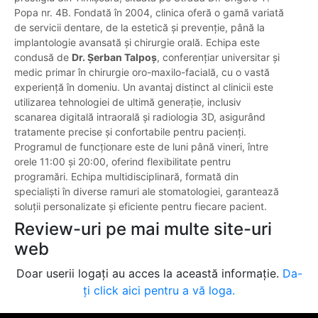
Popa nr. 4B. Fondată în 2004, clinica oferă o gamă variată
de servicii dentare, de la estetică și prevenție, până la
implantologie avansată și chirurgie orală. Echipa este
condusă de
Dr. Șerban Talpoș
, conferențiar universitar și
medic primar în chirurgie oro-maxilo-facială, cu o vastă
experiență în domeniu. Un avantaj distinct al clinicii este
utilizarea tehnologiei de ultimă generație, inclusiv
scanarea digitală intraorală și radiologia 3D, asigurând
tratamente precise și confortabile pentru pacienți.
Programul de funcționare este de luni până vineri, între
orele 11:00 și 20:00, oferind flexibilitate pentru
programări. Echipa multidisciplinară, formată din
specialiști în diverse ramuri ale stomatologiei, garantează
soluții personalizate și eficiente pentru fiecare pacient.
Review-uri pe mai multe site-uri
web
Doar userii logați au acces la această informație.
Da-
ți click aici pentru a vă loga.