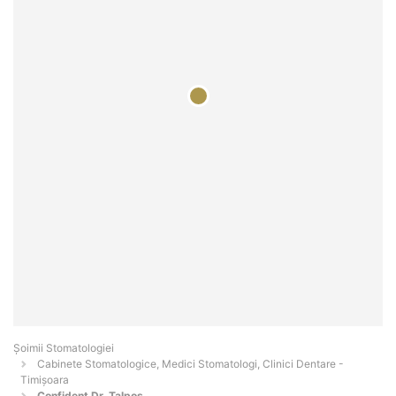
Șoimii Stomatologiei
Cabinete Stomatologice, Medici Stomatologi, Clinici Dentare -
Timişoara
Confident Dr. Talpos