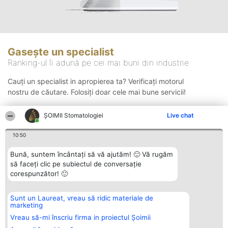
Gasește un specialist
Ranking-ul îi adună pe cei mai buni din industrie
Cauți un specialist in apropierea ta? Verificați motorul
nostru de căutare. Folosiți doar cele mai bune servicii!
ȘOIMII Stomatologiei
Live chat
Căutare
10:50
Bună, suntem încântați să vă ajutăm! 🙂 Vă rugăm
să faceți clic pe subiectul de conversație
corespunzător! 🙂
Sunt un Laureat, vreau să ridic materiale de
Organizator Ranking
Plebiscyt
Contact
marketing
BRIGHT SOLUTIONS BR SRL
Câștigătorii
Contact
Aleea Timisul De Sus 2 Bl. A30
Lista Tuturor
Vreau să-mi înscriu firma in proiectul Șoimii
Sc. A Et. 4 Ap. 13 Cod 061952
Laureaților