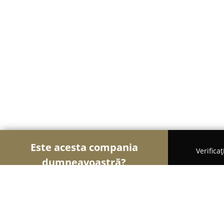
Este acesta compania
Verifica
dumneavoastră?
Șoimii Stomatologiei
Cabinete Stomatologice, Med