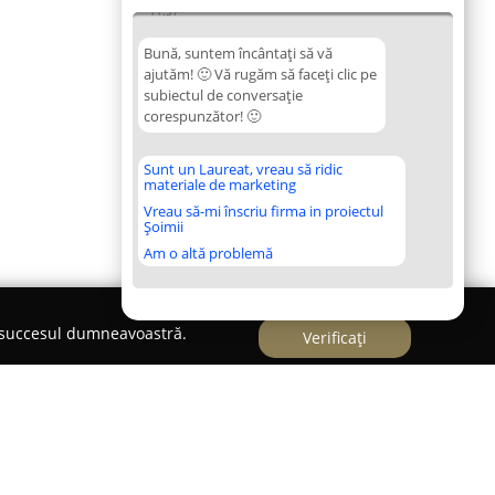
11:37
Bună, suntem încântați să vă
ajutăm! 🙂 Vă rugăm să faceți clic pe
subiectul de conversație
corespunzător! 🙂
Sunt un Laureat, vreau să ridic
materiale de marketing
Vreau să-mi înscriu firma in proiectul
Șoimii
Am o altă problemă
e succesul dumneavoastră.
Verificați