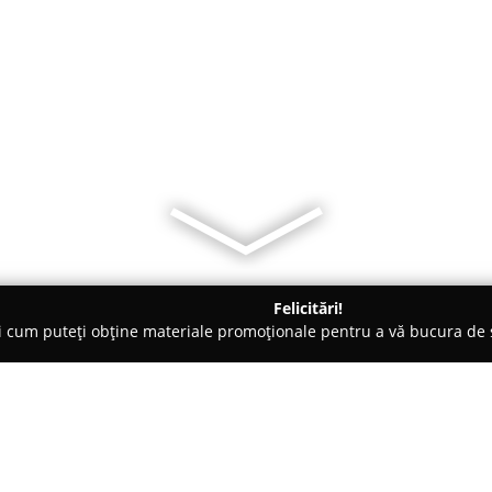
Felicitări!
ți cum puteți obține materiale promoționale pentru a vă bucura d
ici Stomatologi, Clinici Dentare - Bucureşti
Dentalpro