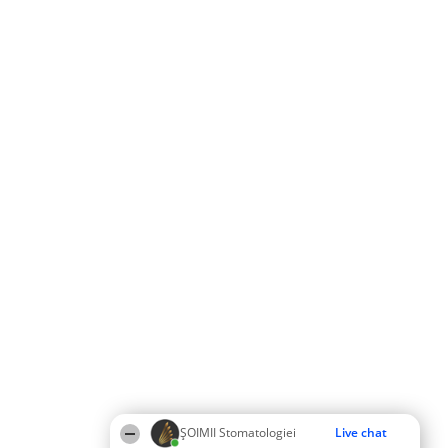
ȘOIMII Stomatologiei
Live chat