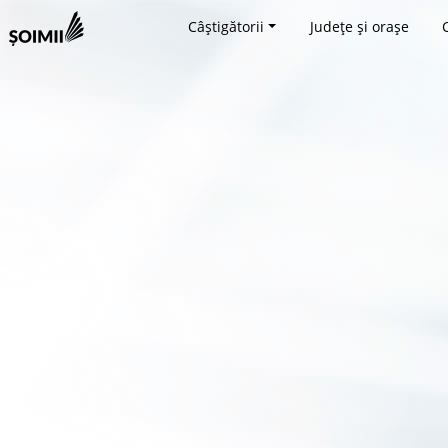
Câștigătorii
Județe și orașe