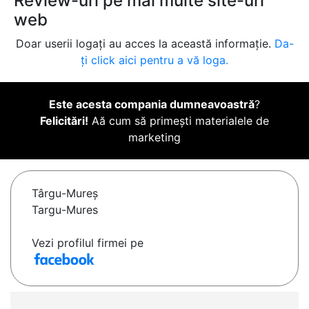
Review-uri pe mai multe site-uri
web
Doar userii logați au acces la această informație.
Da-
ți click aici pentru a vă loga.
Este acesta compania dumneavoastră
?
Felicitări!
Aă cum să primești materialele de
marketing
Târgu-Mureş
Targu-Mures
Vezi profilul firmei pe