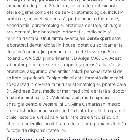
experiență de peste 20 de ani, echipa de profesioniști
oferă o gamă completă de servicii stomatologice, inclusiv
profilaxie, cosmetică dentară, pedodonție, odontologie,
endodonție, parodontologie, protetică dentară, chirurgie
oro-dentară, implantologie, ortodonție, radiologie și
tehnică dentară. Unul dintre avantajele
DentExpert
este
laboratorul dentar digital in-house, dotat cu echipamente
de ultimă generație, precum mașina de frezare în 5 axe
Roland DWX 52D și imprimanta 3D Asiga MAX UV. Acest
laborator permite realizarea rapidă și precisă a lucrărilor
protetice, asigurând pacienților soluții personalizate și de
calitate superioară. Echipa clinicii este formată din medici
specializați în diverse ramuri ale stomatologiei, printre care
Dr. Andreea Borș, medic primar medicină dentară și doctor
în științe medicale, Dr. Valentina Zaiț, medic specialist
chirurgie dento-alveolară, și Dr. Alina Cămărășan, medic
specialist ortodonție și ortopedie dento-facială. Programul
clinicii este de luni până vineri, între orele 8:30 și 20:00,
oferind pacienților posibilitatea de a-și programa vizitele în
funcție de disponibilitatea lor.