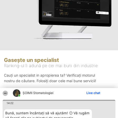
Gasește un specialist
Ranking-ul îi adună pe cei mai buni din industrie
Cauți un specialist in apropierea ta? Verificați motorul
nostru de căutare. Folosiți doar cele mai bune servicii!
ȘOIMII Stomatologiei
Live chat
Căutare
14:22
Bună, suntem încântați să vă ajutăm! 🙂 Vă rugăm