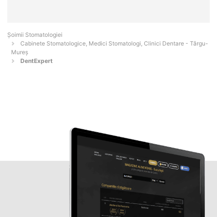
Șoimii Stomatologiei
Cabinete Stomatologice, Medici Stomatologi, Clinici Dentare - Târgu-
Mureş
DentExpert