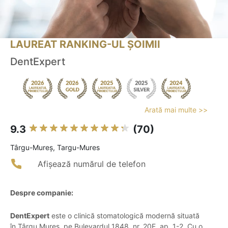
LAUREAT RANKING-UL ȘOIMII
DentExpert
Arată mai multe >>
9.3
(70)
Târgu-Mureş, Targu-Mures
Afișează numărul de telefon
Despre companie:
DentExpert
este o clinică stomatologică modernă situată
în Târgu Mureș, pe Bulevardul 1848, nr. 20E, ap. 1-2. Cu o