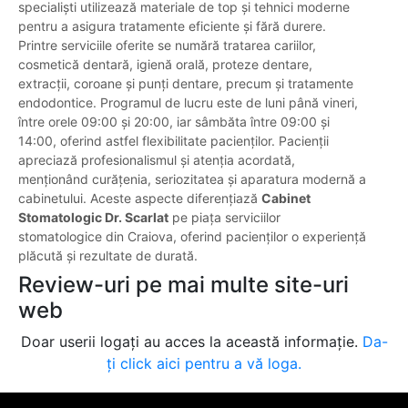
specialiști utilizează materiale de top și tehnici moderne
pentru a asigura tratamente eficiente și fără durere.
Printre serviciile oferite se numără tratarea cariilor,
cosmetică dentară, igienă orală, proteze dentare,
extracții, coroane și punți dentare, precum și tratamente
endodontice. Programul de lucru este de luni până vineri,
între orele 09:00 și 20:00, iar sâmbăta între 09:00 și
14:00, oferind astfel flexibilitate pacienților. Pacienții
apreciază profesionalismul și atenția acordată,
menționând curățenia, seriozitatea și aparatura modernă a
cabinetului. Aceste aspecte diferențiază
Cabinet
Stomatologic Dr. Scarlat
pe piața serviciilor
stomatologice din Craiova, oferind pacienților o experiență
plăcută și rezultate de durată.
Review-uri pe mai multe site-uri
web
Doar userii logați au acces la această informație.
Da-
ți click aici pentru a vă loga.