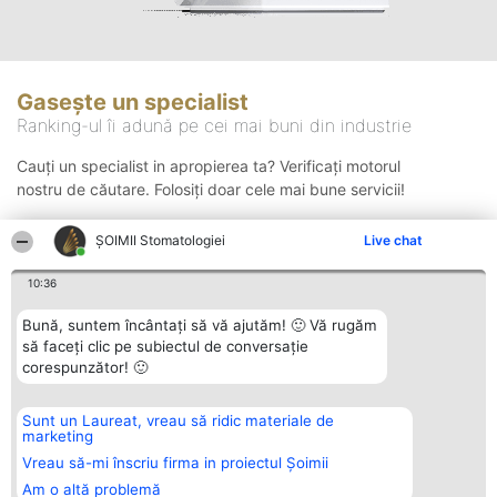
Gasește un specialist
Ranking-ul îi adună pe cei mai buni din industrie
Cauți un specialist in apropierea ta? Verificați motorul
nostru de căutare. Folosiți doar cele mai bune servicii!
ȘOIMII Stomatologiei
Live chat
Căutare
10:36
Bună, suntem încântați să vă ajutăm! 🙂 Vă rugăm
să faceți clic pe subiectul de conversație
corespunzător! 🙂
Sunt un Laureat, vreau să ridic materiale de
Organizator Ranking
Plebiscyt
Contact
marketing
BRIGHT SOLUTIONS BR SRL
Câștigătorii
Contact
Aleea Timisul De Sus 2 Bl. A30
Lista Tuturor
Vreau să-mi înscriu firma in proiectul Șoimii
Sc. A Et. 4 Ap. 13 Cod 061952
Laureaților
Am o altă problemă
București
Reguli