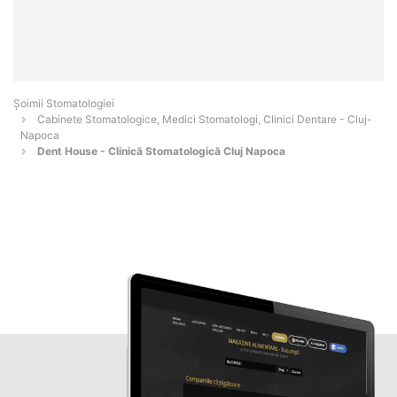
Șoimii Stomatologiei
Cabinete Stomatologice, Medici Stomatologi, Clinici Dentare - Cluj-
Napoca
Dent House - Clinică Stomatologică Cluj Napoca