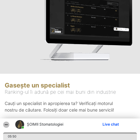
Gasește un specialist
Ranking-ul îi adună pe cei mai buni din industrie
Cauți un specialist in apropierea ta? Verificați motorul
nostru de căutare. Folosiți doar cele mai bune servicii!
ȘOIMII Stomatologiei
Live chat
Căutare
05:50