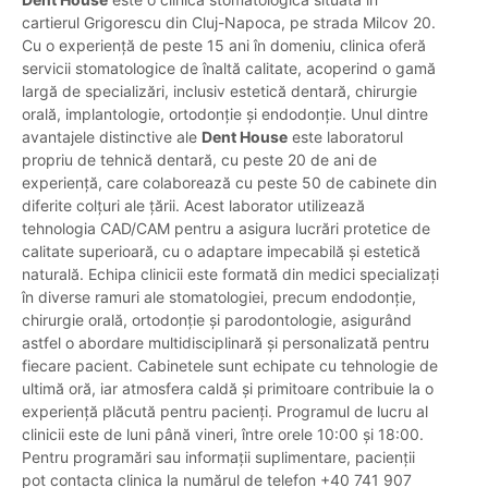
cartierul Grigorescu din Cluj-Napoca, pe strada Milcov 20.
Cu o experiență de peste 15 ani în domeniu, clinica oferă
servicii stomatologice de înaltă calitate, acoperind o gamă
largă de specializări, inclusiv estetică dentară, chirurgie
orală, implantologie, ortodonție și endodonție. Unul dintre
avantajele distinctive ale
Dent House
este laboratorul
propriu de tehnică dentară, cu peste 20 de ani de
experiență, care colaborează cu peste 50 de cabinete din
diferite colțuri ale țării. Acest laborator utilizează
tehnologia CAD/CAM pentru a asigura lucrări protetice de
calitate superioară, cu o adaptare impecabilă și estetică
naturală. Echipa clinicii este formată din medici specializați
în diverse ramuri ale stomatologiei, precum endodonție,
chirurgie orală, ortodonție și parodontologie, asigurând
astfel o abordare multidisciplinară și personalizată pentru
fiecare pacient. Cabinetele sunt echipate cu tehnologie de
ultimă oră, iar atmosfera caldă și primitoare contribuie la o
experiență plăcută pentru pacienți. Programul de lucru al
clinicii este de luni până vineri, între orele 10:00 și 18:00.
Pentru programări sau informații suplimentare, pacienții
pot contacta clinica la numărul de telefon +40 741 907