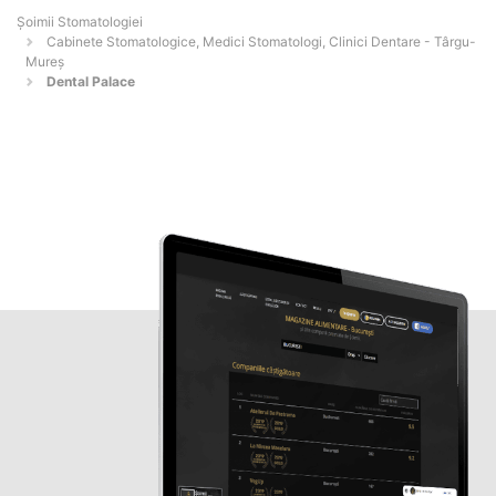
Șoimii Stomatologiei
Cabinete Stomatologice, Medici Stomatologi, Clinici Dentare - Târgu-
Mureş
Dental Palace