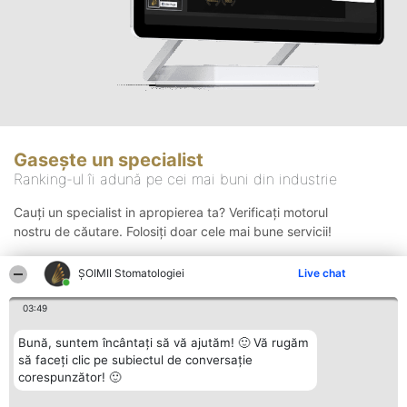
Gasește un specialist
Ranking-ul îi adună pe cei mai buni din industrie
Cauți un specialist in apropierea ta? Verificați motorul
nostru de căutare. Folosiți doar cele mai bune servicii!
ȘOIMII Stomatologiei
Live chat
Căutare
03:49
Bună, suntem încântați să vă ajutăm! 🙂 Vă rugăm
să faceți clic pe subiectul de conversație
corespunzător! 🙂