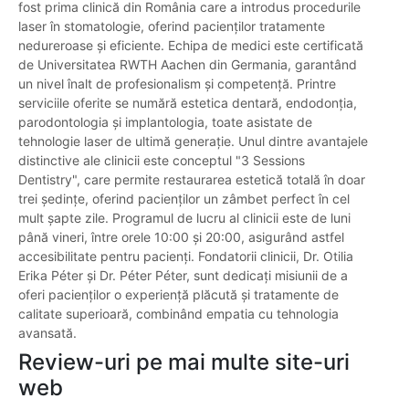
fost prima clinică din România care a introdus procedurile
laser în stomatologie, oferind pacienților tratamente
nedureroase și eficiente. Echipa de medici este certificată
de Universitatea RWTH Aachen din Germania, garantând
un nivel înalt de profesionalism și competență. Printre
serviciile oferite se numără estetica dentară, endodonția,
parodontologia și implantologia, toate asistate de
tehnologie laser de ultimă generație. Unul dintre avantajele
distinctive ale clinicii este conceptul "3 Sessions
Dentistry", care permite restaurarea estetică totală în doar
trei ședințe, oferind pacienților un zâmbet perfect în cel
mult șapte zile. Programul de lucru al clinicii este de luni
până vineri, între orele 10:00 și 20:00, asigurând astfel
accesibilitate pentru pacienți. Fondatorii clinicii, Dr. Otilia
Erika Péter și Dr. Péter Péter, sunt dedicați misiunii de a
oferi pacienților o experiență plăcută și tratamente de
calitate superioară, combinând empatia cu tehnologia
avansată.
Review-uri pe mai multe site-uri
web