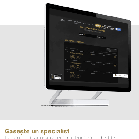
Gasește un specialist
Ranking-ul îi adună pe cei mai buni din industrie