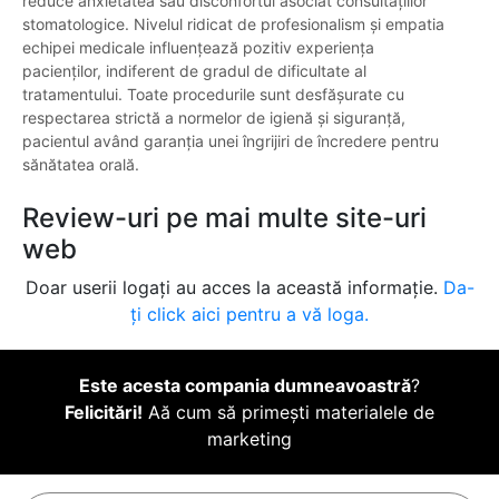
reduce anxietatea sau disconfortul asociat consultațiilor
stomatologice. Nivelul ridicat de profesionalism și empatia
echipei medicale influențează pozitiv experiența
pacienților, indiferent de gradul de dificultate al
tratamentului. Toate procedurile sunt desfășurate cu
respectarea strictă a normelor de igienă și siguranță,
pacientul având garanția unei îngrijiri de încredere pentru
sănătatea orală.
Review-uri pe mai multe site-uri
web
Doar userii logați au acces la această informație.
Da-
ți click aici pentru a vă loga.
Este acesta compania dumneavoastră
?
Felicitări!
Aă cum să primești materialele de
marketing