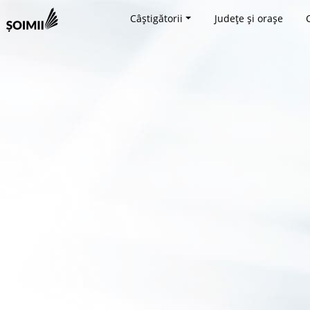
Câștigătorii
Județe și orașe