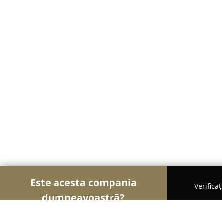
Este acesta compania
Verifica
dumneavoastră?
Șoimii Stomatologiei
Cabinete Stomatologice, Med