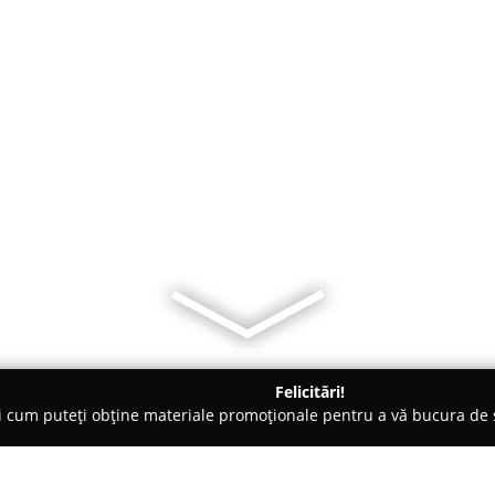
Felicitări!
ți cum puteți obține materiale promoționale pentru a vă bucura d
ici Stomatologi, Clinici Dentare - Craiova
W&H Dent SRL