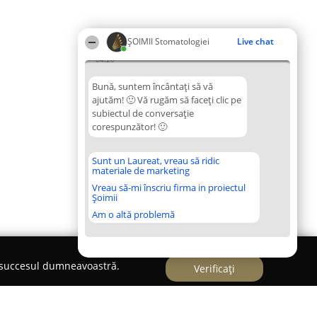
ȘOIMII Stomatologiei
Live chat
04:20
Bună, suntem încântați să vă
ajutăm! 🙂 Vă rugăm să faceți clic pe
subiectul de conversație
corespunzător! 🙂
Sunt un Laureat, vreau să ridic
materiale de marketing
Vreau să-mi înscriu firma in proiectul
Șoimii
Am o altă problemă
e succesul dumneavoastră.
Verificați